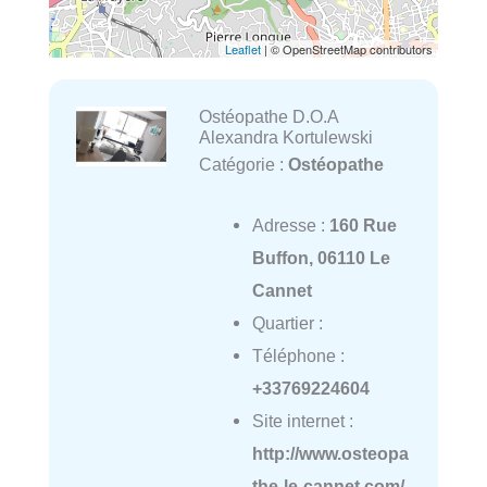
Leaflet
| © OpenStreetMap contributors
Ostéopathe D.O.A
Alexandra Kortulewski
Catégorie :
Ostéopathe
Adresse :
160 Rue
Buffon, 06110 Le
Cannet
Quartier :
Téléphone :
+33769224604
Site internet :
http://www.osteopa
the-le-cannet.com/