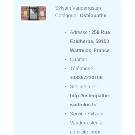
Sylvain Vanderrusten
Catégorie :
Ostéopathe
Adresse :
259 Rue
Faidherbe, 59150
Wattrelos, France
Quartier :
Téléphone :
+33367230106
Site internet :
http://osteopathe-
wattrelos.fr/
Service Sylvain
Vanderrusten à
domicile :
non