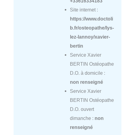
+33616334183
Site internet :
https://www.doctoli
b.fr/osteopathe/lys-
lez-lannoy/xavier-
bertin
Service Xavier
BERTIN Ostéopathe
D.O. à domicile :
non renseigné
Service Xavier
BERTIN Ostéopathe
D.O. ouvert
dimanche :
non
renseigné