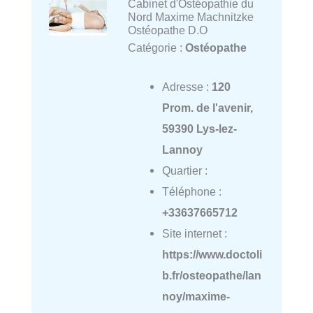
Cabinet d'Ostéopathie du
Nord Maxime Machnitzke
Ostéopathe D.O
Catégorie :
Ostéopathe
Adresse :
120
Prom. de l'avenir,
59390 Lys-lez-
Lannoy
Quartier :
Téléphone :
+33637665712
Site internet :
https://www.doctoli
b.fr/osteopathe/lan
noy/maxime-