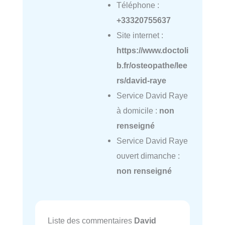
Téléphone :
+33320755637
Site internet :
https://www.doctoli
b.fr/osteopathe/lee
rs/david-raye
Service David Raye
à domicile :
non
renseigné
Service David Raye
ouvert dimanche :
non renseigné
Liste des commentaires
David