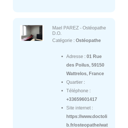
Mael PAREZ - Ostéopathe
D.O.
Catégorie :
Ostéopathe
Adresse :
01 Rue
des Poilus, 59150
Wattrelos, France
Quartier :
Téléphone :
+33659601417
Site internet :
https://www.doctoli
b.fr/osteopathe/wat