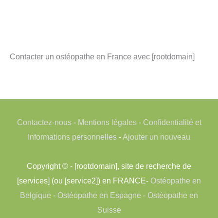
Contacter un ostéopathe en France avec [rootdomain]
Contactez-nous
-
Mentions légales
-
Confidentialité et
Informations personnelles
-
Ajouter un nouveau
Copyright © - [rootdomain], site de recherche de
[services] (ou [service2]) en FRANCE-
Ostéopathe en
Belgique
-
Ostéopathe en Espagne
-
Ostéopathe en
Suisse