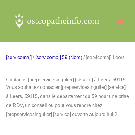
Aller
au
Men
contenu
princ
[servicemaj]
/
[servicemaj] 59 (Nord)
/ [servicemaj] Leers
Contacter [prepservicesingulier] [service] à Leers, 59115
Vous souhaitez contacter [prepservicesingulier] [service]
à Leers, 59115, dans le département du 59 pour une prise
de RDV, un conseil ou pour vous rendre chez
[prepservicesingulier] [service] ouverte aujourd’hui ?