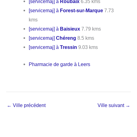
[servicemaj] à
Roubaix
6.35 kms
[servicemaj] à
Forest-sur-Marque
7.73
kms
[servicemaj] à
Baisieux
7.79 kms
[servicemaj]
Chéreng
8.5 kms
[servicemaj] à
Tressin
9.03 kms
Pharmacie de garde à Leers
←
Ville précédent
Ville suivant
→