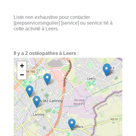
Liste non exhaustive pour contacter
[prepservicesingulier] [service] ou service lié à
cette activité à Leers.
Il y a 2 ostéopathes à Leers :
+
−