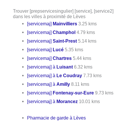
Trouver [prepservicesingulier] [service], [service2]
dans les villes à proximité de Lèves
[servicemaj]
Mainvilliers
3.25 kms
[servicemaj]
Champhol
4.79 kms
[servicemaj]
Saint-Prest
5.14 kms
[servicemaj]
Lucé
5.35 kms
[servicemaj]
Chartres
5.44 kms
[servicemaj] à
Luisant
6.32 kms
[servicemaj] à
Le Coudray
7.73 kms
[servicemaj] à
Amilly
8.11 kms
[servicemaj]
Fontenay-sur-Eure
9.73 kms
[servicemaj] à
Morancez
10.01 kms
Pharmacie de garde à Lèves