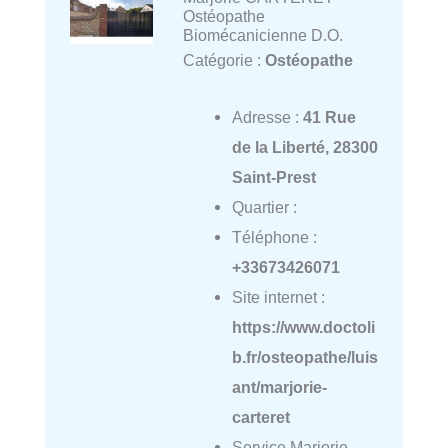
Ostéopathe
Biomécanicienne D.O.
Catégorie :
Ostéopathe
Adresse :
41 Rue
de la Liberté, 28300
Saint-Prest
Quartier :
Téléphone :
+33673426071
Site internet :
https://www.doctoli
b.fr/osteopathe/luis
ant/marjorie-
carteret
Service Marjorie