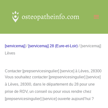
Aller
au
Men
contenu
princ
[servicemaj]
/
[servicemaj] 28 (Eure-et-Loir)
/ [servicemaj]
Lèves
Contacter [prepservicesingulier] [service] à Lèves, 28300
Vous souhaitez contacter [prepservicesingulier] [service]
à Lèves, 28300, dans le département du 28 pour une
prise de RDV, un conseil ou pour vous rendre chez
[prepservicesingulier] [service] ouverte aujourd’hui ?