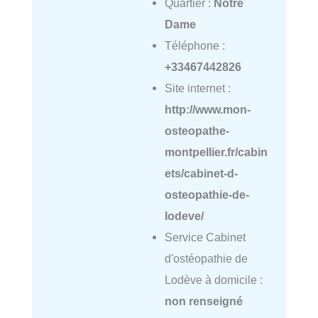
Quartier :
Notre
Dame
Téléphone :
+33467442826
Site internet :
http://www.mon-
osteopathe-
montpellier.fr/cabin
ets/cabinet-d-
osteopathie-de-
lodeve/
Service Cabinet
d'ostéopathie de
Lodève à domicile :
non renseigné