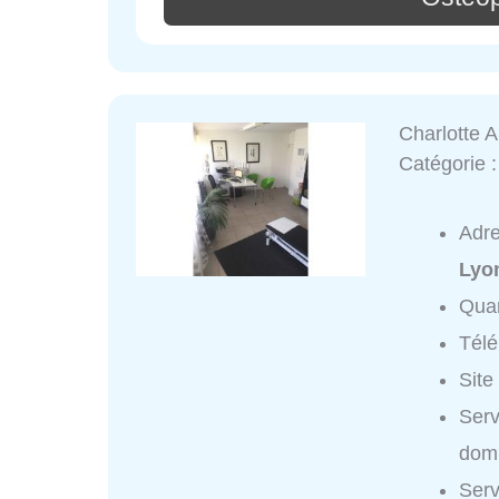
Charlotte 
Catégorie 
Adr
Lyo
Quar
Tél
Site
Serv
domi
Serv