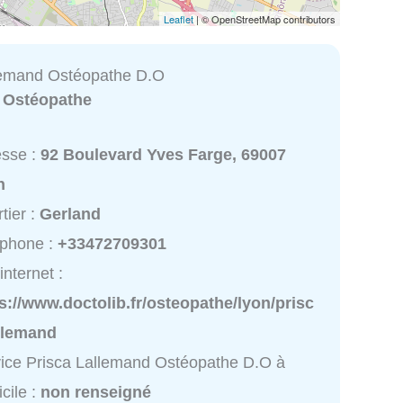
Leaflet
| © OpenStreetMap contributors
lemand Ostéopathe D.O
:
Ostéopathe
esse :
92 Boulevard Yves Farge, 69007
n
tier :
Gerland
éphone :
+33472709301
internet :
s://www.doctolib.fr/osteopathe/lyon/prisc
allemand
ice Prisca Lallemand Ostéopathe D.O à
cile :
non renseigné