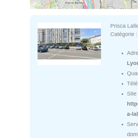
Prisca Lal
Catégorie 
Adr
Lyo
Quar
Tél
Site 
http
a-l
Serv
domi