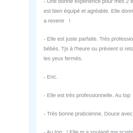
- Une bonne expérience pour mes 2 en
est bien équipé et agréable. Elle do
a revenir !
- Elle est juste parfaite. Très professi
bébés. Tjs à l'heure ou prévient si r
les yeux fermés.
- Eric.
- Elle est très professionnelle. Au t
- Très bonne praticienne. Douce avec 
- Au top ! Elle m a soulagé ma sciati