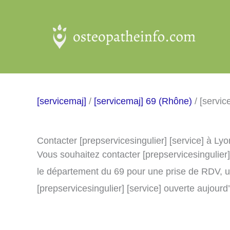
Aller
au
contenu
[servicemaj]
/
[servicemaj] 69 (Rhône)
/ [servi
Contacter [prepservicesingulier] [service] à L
Vous souhaitez contacter [prepservicesingulier
le département du 69 pour une prise de RDV, u
[prepservicesingulier] [service] ouverte aujourd