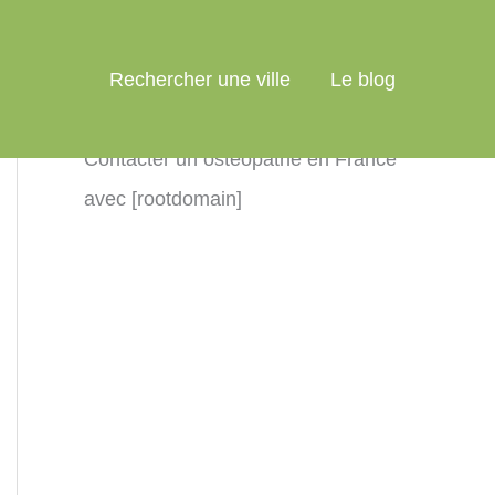
Rechercher une ville
Le blog
Contacter un ostéopathe en France
avec [rootdomain]