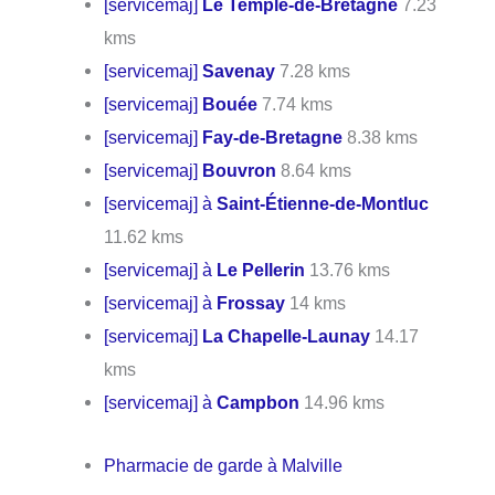
[servicemaj]
Le Temple-de-Bretagne
7.23
kms
[servicemaj]
Savenay
7.28 kms
[servicemaj]
Bouée
7.74 kms
[servicemaj]
Fay-de-Bretagne
8.38 kms
[servicemaj]
Bouvron
8.64 kms
[servicemaj] à
Saint-Étienne-de-Montluc
11.62 kms
[servicemaj] à
Le Pellerin
13.76 kms
[servicemaj] à
Frossay
14 kms
[servicemaj]
La Chapelle-Launay
14.17
kms
[servicemaj] à
Campbon
14.96 kms
Pharmacie de garde à Malville