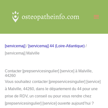
Aller
au
Men
contenu
princ
[servicemaj]
/
[servicemaj] 44 (Loire-Atlantique)
/
[servicemaj] Malville
Contacter [prepservicesingulier] [service] à Malville,
44260
Vous souhaitez contacter [prepservicesingulier] [service]
à Malville, 44260, dans le département du 44 pour une
prise de RDV, un conseil ou pour vous rendre chez
[prepservicesingulier] [service] ouverte aujourd’hui ?