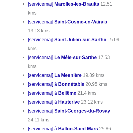
[servicemaj]
Marolles-les-Braults
12.51
kms
[servicemaj]
Saint-Cosme-en-Vairais
13.13 kms
[servicemaj]
Saint-Julien-sur-Sarthe
15.09
kms
[servicemaj]
Le Mêle-sur-Sarthe
17.53
kms
[servicemaj]
La Mesnière
19.89 kms
[servicemaj] à
Bonnétable
20.95 kms
[servicemaj] à
Bellême
21.4 kms
[servicemaj] à
Hauterive
23.12 kms
[servicemaj]
Saint-Georges-du-Rosay
24.11 kms
[servicemaj] à
Ballon-Saint Mars
25.86