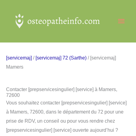
Aller
au
Men
contenu
princ
[servicemaj]
/
[servicemaj] 72 (Sarthe)
/ [servicemaj]
Mamers
Contacter [prepservicesingulier] [service] à Mamers,
72600
Vous souhaitez contacter [prepservicesingulier] [service]
à Mamers, 72600, dans le département du 72 pour une
prise de RDV, un conseil ou pour vous rendre chez
[prepservicesingulier] [service] ouverte aujourd’hui ?