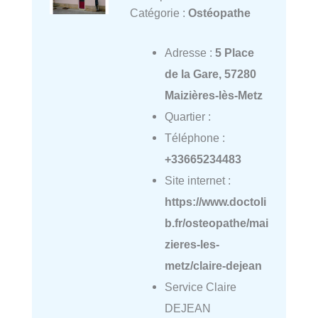
Catégorie :
Ostéopathe
Adresse :
5 Place
de la Gare, 57280
Maizières-lès-Metz
Quartier :
Téléphone :
+33665234483
Site internet :
https://www.doctoli
b.fr/osteopathe/mai
zieres-les-
metz/claire-dejean
Service Claire
DEJEAN