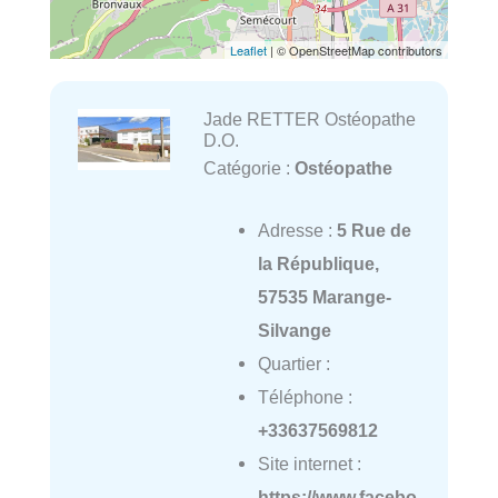
Leaflet
| © OpenStreetMap contributors
Jade RETTER Ostéopathe
D.O.
Catégorie :
Ostéopathe
Adresse :
5 Rue de
la République,
57535 Marange-
Silvange
Quartier :
Téléphone :
+33637569812
Site internet :
https://www.facebo