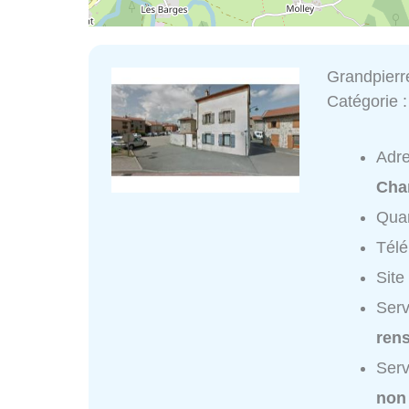
Grandpierr
Catégorie 
Adr
Cha
Quar
Tél
Site
Serv
ren
Serv
non