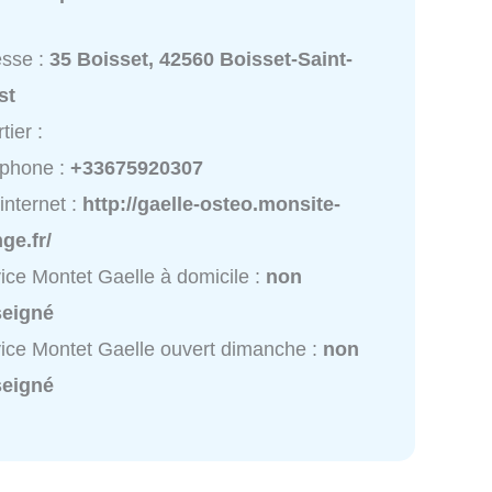
esse :
35 Boisset, 42560 Boisset-Saint-
st
tier :
éphone :
+33675920307
 internet :
http://gaelle-osteo.monsite-
ge.fr/
ice Montet Gaelle à domicile :
non
seigné
ice Montet Gaelle ouvert dimanche :
non
seigné