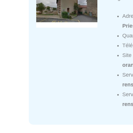
Adr
Prie
Quar
Tél
Site
oran
Serv
ren
Serv
ren