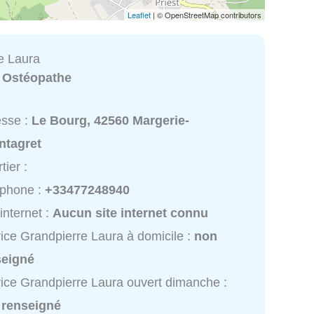
Leaflet
| © OpenStreetMap contributors
e Laura
:
Ostéopathe
esse :
Le Bourg, 42560 Margerie-
ntagret
tier :
éphone :
+33477248940
 internet :
Aucun site internet connu
ice Grandpierre Laura à domicile :
non
seigné
ice Grandpierre Laura ouvert dimanche :
 renseigné