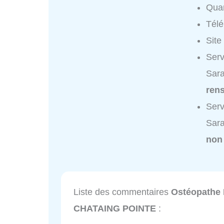
Quar
Tél
Site
Serv
Sar
ren
Serv
Sar
non
Liste des commentaires
Ostéopathe 
CHATAING POINTE
: