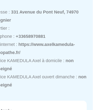
esse :
331 Avenue du Pont Neuf, 74970
ignier
tier :
éphone :
+33658970881
 internet :
https://www.axelkamedula-
opathe.fr/
ice KAMEDULA Axel à domicile :
non
seigné
vice KAMEDULA Axel ouvert dimanche :
non
seigné