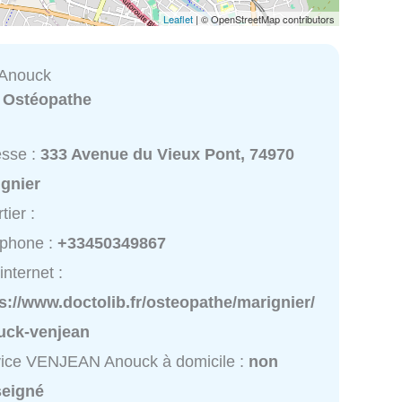
Leaflet
| © OpenStreetMap contributors
Anouck
:
Ostéopathe
esse :
333 Avenue du Vieux Pont, 74970
ignier
tier :
éphone :
+33450349867
internet :
s://www.doctolib.fr/osteopathe/marignier/
uck-venjean
vice VENJEAN Anouck à domicile :
non
seigné