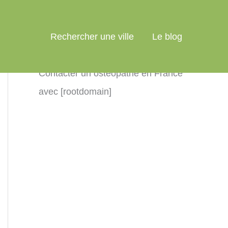
Rechercher une ville
Le blog
Contacter un ostéopathe en France
avec [rootdomain]