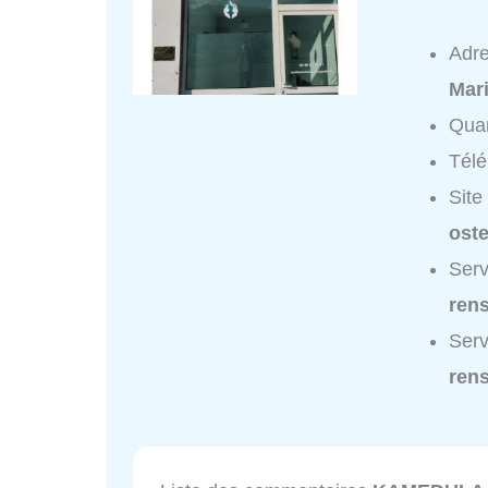
Adr
Mar
Quar
Tél
Site
oste
Serv
ren
Ser
ren