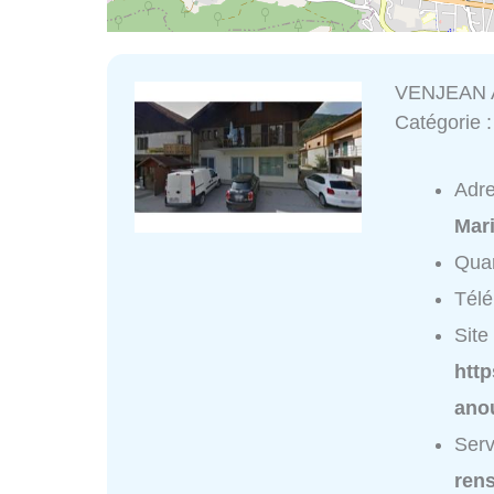
VENJEAN 
Catégorie 
Adr
Mar
Quar
Tél
Site 
http
ano
Ser
ren