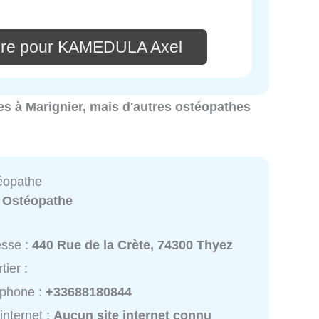
ire pour KAMEDULA Axel
hes à Marignier, mais d'autres ostéopathes
téopathe
:
Ostéopathe
esse :
440 Rue de la Crète, 74300 Thyez
tier :
éphone :
+33688180844
 internet :
Aucun site internet connu