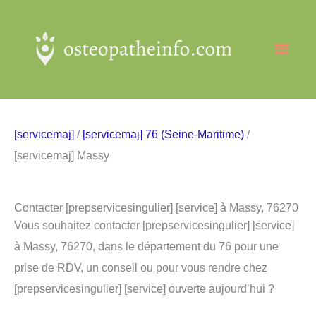
Aller
au
Men
contenu
princ
[servicemaj]
/
[servicemaj] 76 (Seine-Maritime)
/
[servicemaj] Massy
Contacter [prepservicesingulier] [service] à Massy, 76270
Vous souhaitez contacter [prepservicesingulier] [service]
à Massy, 76270, dans le département du 76 pour une
prise de RDV, un conseil ou pour vous rendre chez
[prepservicesingulier] [service] ouverte aujourd’hui ?