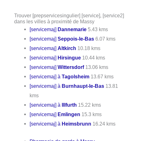
Trouver [prepservicesingulier] [service], [service2]
dans les villes à proximité de Massy
[servicemaj]
Dannemarie
5.43 kms
[servicemaj]
Seppois-le-Bas
6.07 kms
[servicemaj]
Altkirch
10.18 kms
[servicemaj]
Hirsingue
10.44 kms
[servicemaj]
Wittersdorf
13.06 kms
[servicemaj] à
Tagolsheim
13.67 kms
[servicemaj] à
Burnhaupt-le-Bas
13.81
kms
[servicemaj] à
Illfurth
15.22 kms
[servicemaj]
Emlingen
15.3 kms
[servicemaj] à
Heimsbrunn
16.24 kms