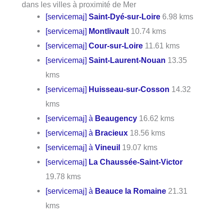
dans les villes à proximité de Mer
[servicemaj]
Saint-Dyé-sur-Loire
6.98 kms
[servicemaj]
Montlivault
10.74 kms
[servicemaj]
Cour-sur-Loire
11.61 kms
[servicemaj]
Saint-Laurent-Nouan
13.35
kms
[servicemaj]
Huisseau-sur-Cosson
14.32
kms
[servicemaj] à
Beaugency
16.62 kms
[servicemaj] à
Bracieux
18.56 kms
[servicemaj] à
Vineuil
19.07 kms
[servicemaj]
La Chaussée-Saint-Victor
19.78 kms
[servicemaj] à
Beauce la Romaine
21.31
kms