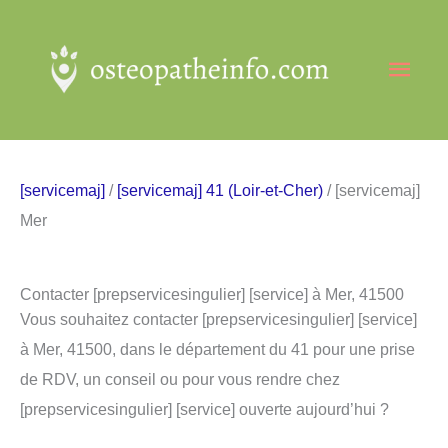
Aller
au
Men
contenu
princ
[servicemaj]
/
[servicemaj] 41 (Loir-et-Cher)
/ [servicemaj]
Mer
Contacter [prepservicesingulier] [service] à Mer, 41500
Vous souhaitez contacter [prepservicesingulier] [service]
à Mer, 41500, dans le département du 41 pour une prise
de RDV, un conseil ou pour vous rendre chez
[prepservicesingulier] [service] ouverte aujourd’hui ?