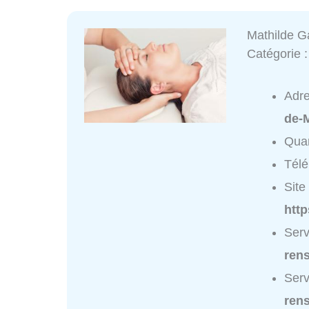
Mathilde Ga
Catégorie 
Adr
de-
Quar
Tél
Site 
http
Serv
ren
Serv
ren