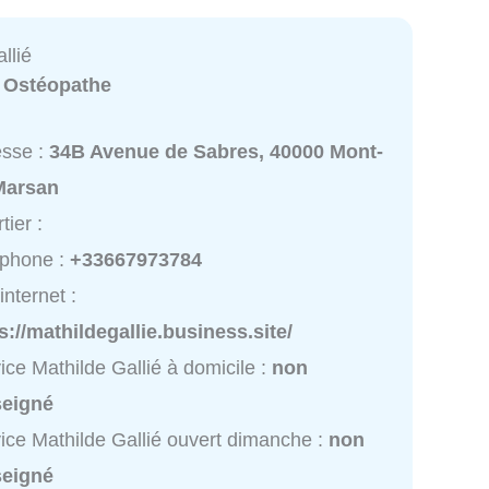
llié
:
Ostéopathe
esse :
34B Avenue de Sabres, 40000 Mont-
Marsan
tier :
éphone :
+33667973784
internet :
s://mathildegallie.business.site/
ice Mathilde Gallié à domicile :
non
seigné
ice Mathilde Gallié ouvert dimanche :
non
seigné