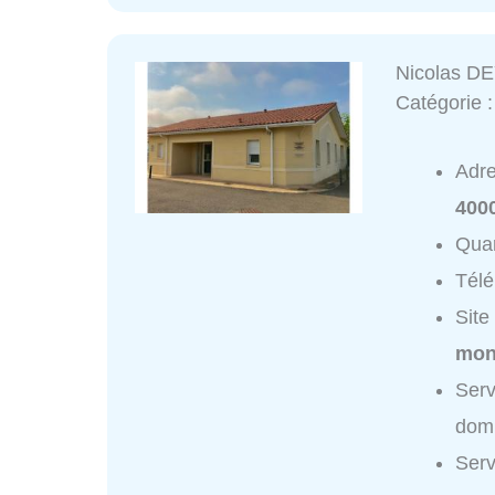
Nicolas DE
Catégorie 
Adr
400
Quar
Tél
Site
mon
Serv
domi
Serv