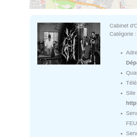
Cabinet d'
Catégorie 
Adr
Dép
Quar
Tél
Site 
http
Serv
FEUI
Serv