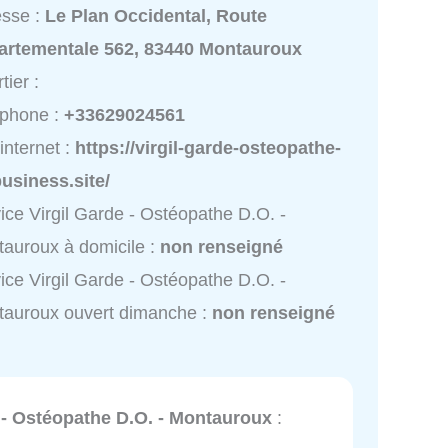
esse :
Le Plan Occidental, Route
artementale 562, 83440 Montauroux
tier :
éphone :
+33629024561
 internet :
https://virgil-garde-osteopathe-
usiness.site/
ice Virgil Garde - Ostéopathe D.O. -
auroux à domicile :
non renseigné
ice Virgil Garde - Ostéopathe D.O. -
auroux ouvert dimanche :
non renseigné
 - Ostéopathe D.O. - Montauroux
: