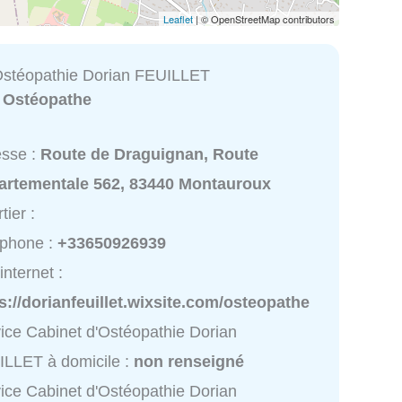
Leaflet
| © OpenStreetMap contributors
Ostéopathie Dorian FEUILLET
:
Ostéopathe
esse :
Route de Draguignan, Route
artementale 562, 83440 Montauroux
tier :
éphone :
+33650926939
internet :
s://dorianfeuillet.wixsite.com/osteopathe
ice Cabinet d'Ostéopathie Dorian
LLET à domicile :
non renseigné
ice Cabinet d'Ostéopathie Dorian