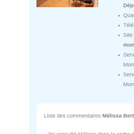
Dép
Quar
Tél
Site
mon
Serv
Mont
Serv
Mont
Liste des commentaires
Mélissa Ber