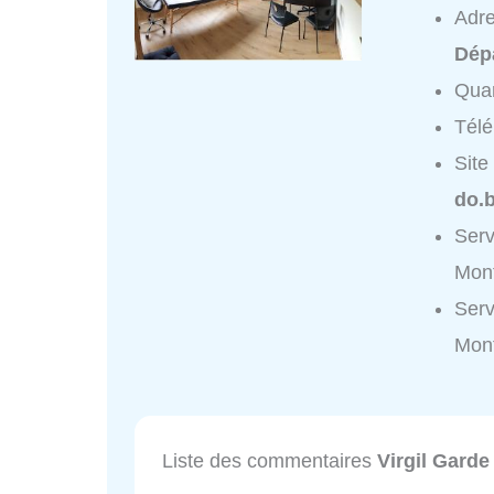
Adr
Dép
Quar
Tél
Site
do.b
Serv
Mont
Serv
Mont
Liste des commentaires
Virgil Garde