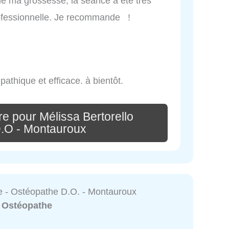
 de ma grossesse, la séance a été très
professionnelle. Je recommande !
thique et efficace. à bientôt.
e pour Mélissa Bertorello
.O - Montauroux
de - Ostéopathe D.O. - Montauroux
:
Ostéopathe