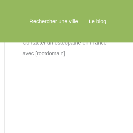
Rechercher une ville
Le blog
Contacter un ostéopathe en France
avec [rootdomain]