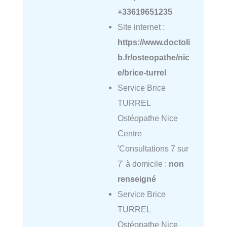
+33619651235
Site internet :
https://www.doctoli
b.fr/osteopathe/nic
e/brice-turrel
Service Brice
TURREL
Ostéopathe Nice
Centre
'Consultations 7 sur
7' à domicile :
non
renseigné
Service Brice
TURREL
Ostéopathe Nice