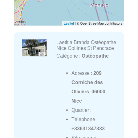
Leaflet
| © OpenStreetMap contributors
Laetitia Branda Ostéopathe
Nice Collines St Pancrace
Catégorie :
Ostéopathe
Adresse :
209
Corniche des
Oliviers, 06000
Nice
Quartier :
Téléphone :
+33631347333
Site internet :