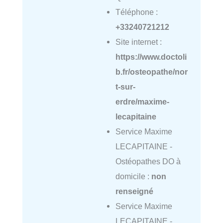
Téléphone :
+33240721212
Site internet :
https://www.doctoli
b.fr/osteopathe/nor
t-sur-
erdre/maxime-
lecapitaine
Service Maxime
LECAPITAINE -
Ostéopathes DO à
domicile :
non
renseigné
Service Maxime
LECAPITAINE -