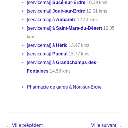
[servicemaj]
Sucé-sur-Erdre
10.39 kms
[servicemaj]
Joué-sur-Erdre
12.01 kms
[servicemaj] à
Abbaretz
12.43 kms
[servicemaj] à
Saint-Mars-du-Désert
12.85
kms
[servicemaj] à
Héric
13.47 kms
[servicemaj]
Puceul
13.77 kms
[servicemaj] à
Grandchamps-des-
Fontaines
14.59 kms
Pharmacie de garde à Nort-sur-Erdre
←
Ville précédent
Ville suivant
→