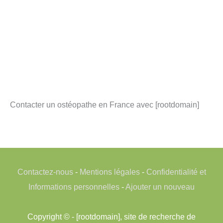
Contacter un ostéopathe en France avec [rootdomain]
Contactez-nous
-
Mentions légales
-
Confidentialité et
Informations personnelles
-
Ajouter un nouveau
Copyright © - [rootdomain], site de recherche de