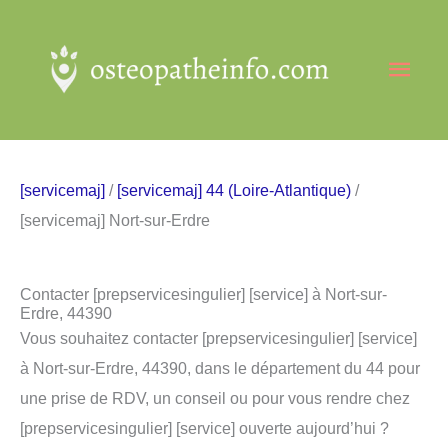
Aller
au
Men
contenu
princ
[servicemaj]
/
[servicemaj] 44 (Loire-Atlantique)
/
[servicemaj] Nort-sur-Erdre
Contacter [prepservicesingulier] [service] à Nort-sur-
Erdre, 44390
Vous souhaitez contacter [prepservicesingulier] [service]
à Nort-sur-Erdre, 44390, dans le département du 44 pour
une prise de RDV, un conseil ou pour vous rendre chez
[prepservicesingulier] [service] ouverte aujourd’hui ?