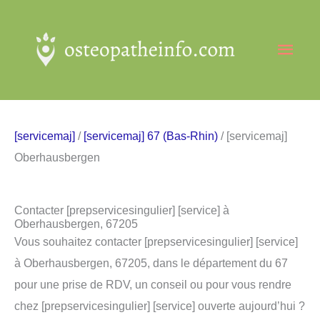
Aller
au
Men
contenu
princ
[servicemaj]
/
[servicemaj] 67 (Bas-Rhin)
/ [servicemaj]
Oberhausbergen
Contacter [prepservicesingulier] [service] à
Oberhausbergen, 67205
Vous souhaitez contacter [prepservicesingulier] [service]
à Oberhausbergen, 67205, dans le département du 67
pour une prise de RDV, un conseil ou pour vous rendre
chez [prepservicesingulier] [service] ouverte aujourd’hui ?