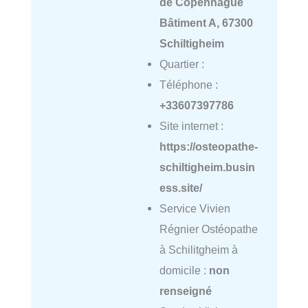
de Copenhague
Bâtiment A, 67300
Schiltigheim
Quartier :
Téléphone :
+33607397786
Site internet :
https://osteopathe-
schiltigheim.busin
ess.site/
Service Vivien
Régnier Ostéopathe
à Schilitgheim à
domicile :
non
renseigné