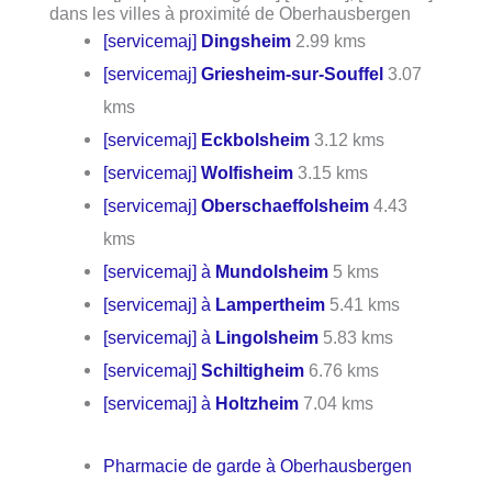
dans les villes à proximité de Oberhausbergen
[servicemaj]
Dingsheim
2.99 kms
[servicemaj]
Griesheim-sur-Souffel
3.07
kms
[servicemaj]
Eckbolsheim
3.12 kms
[servicemaj]
Wolfisheim
3.15 kms
[servicemaj]
Oberschaeffolsheim
4.43
kms
[servicemaj] à
Mundolsheim
5 kms
[servicemaj] à
Lampertheim
5.41 kms
[servicemaj] à
Lingolsheim
5.83 kms
[servicemaj]
Schiltigheim
6.76 kms
[servicemaj] à
Holtzheim
7.04 kms
Pharmacie de garde à Oberhausbergen