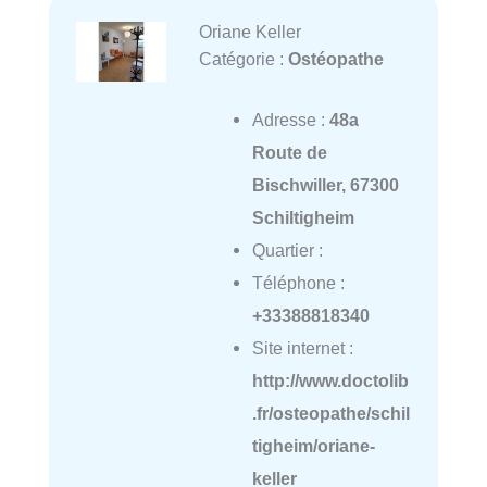
Oriane Keller
Catégorie :
Ostéopathe
Adresse :
48a
Route de
Bischwiller, 67300
Schiltigheim
Quartier :
Téléphone :
+33388818340
Site internet :
http://www.doctolib
.fr/osteopathe/schil
tigheim/oriane-
keller