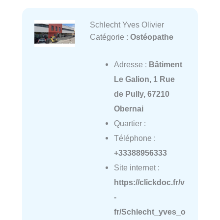
Schlecht Yves Olivier
Catégorie :
Ostéopathe
Adresse :
Bâtiment
Le Galion, 1 Rue
de Pully, 67210
Obernai
Quartier :
Téléphone :
+33388956333
Site internet :
https://clickdoc.fr/v
-
fr/Schlecht_yves_o