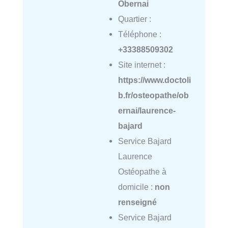
Obernai
Quartier :
Téléphone :
+33388509302
Site internet :
https://www.doctoli
b.fr/osteopathe/ob
ernai/laurence-
bajard
Service Bajard
Laurence
Ostéopathe à
domicile :
non
renseigné
Service Bajard