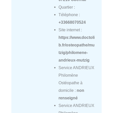
Quartier :
Téléphone :
+33668070524
Site internet :
https://www.doctoli
b.fr/osteopathe/mu
tzig/philomene-
andrieux-mutzig
Service ANDRIEUX
Philomène
Ostéopathe à
domicile :
non
renseigné
Service ANDRIEUX
Philomène