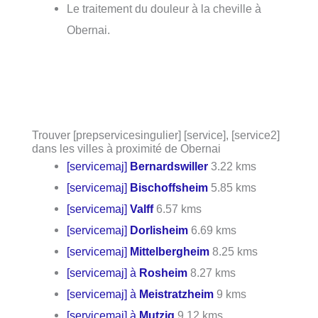
Le traitement du douleur à la cheville à
Obernai.
Trouver [prepservicesingulier] [service], [service2]
dans les villes à proximité de Obernai
[servicemaj]
Bernardswiller
3.22 kms
[servicemaj]
Bischoffsheim
5.85 kms
[servicemaj]
Valff
6.57 kms
[servicemaj]
Dorlisheim
6.69 kms
[servicemaj]
Mittelbergheim
8.25 kms
[servicemaj] à
Rosheim
8.27 kms
[servicemaj] à
Meistratzheim
9 kms
[servicemaj] à
Mutzig
9.12 kms