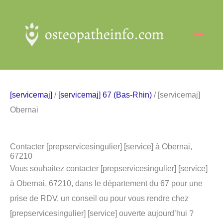
Aller
au
Men
contenu
princ
[servicemaj]
/
[servicemaj] 67 (Bas-Rhin)
/ [servicemaj]
Obernai
Contacter [prepservicesingulier] [service] à Obernai,
67210
Vous souhaitez contacter [prepservicesingulier] [service]
à Obernai, 67210, dans le département du 67 pour une
prise de RDV, un conseil ou pour vous rendre chez
[prepservicesingulier] [service] ouverte aujourd’hui ?