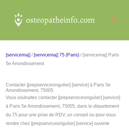
Aller
au
Men
contenu
princ
[servicemaj]
/
[servicemaj] 75 (Paris)
/ [servicemaj] Paris
5e Arrondissement
Contacter [prepservicesingulier] [service] à Paris 5e
Arrondissement, 75005
Vous souhaitez contacter [prepservicesingulier] [service]
à Paris 5e Arrondissement, 75005, dans le département
du 75 pour une prise de RDV, un conseil ou pour vous
rendre chez [prepservicesingulier] [service] ouverte