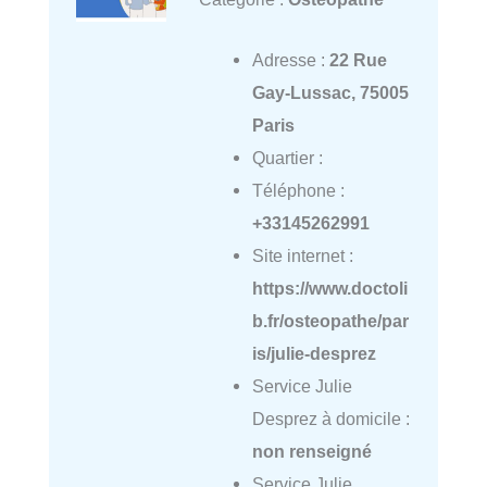
Adresse :
22 Rue
Gay-Lussac, 75005
Paris
Quartier :
Téléphone :
+33145262991
Site internet :
https://www.doctoli
b.fr/osteopathe/par
is/julie-desprez
Service Julie
Desprez à domicile :
non renseigné
Service Julie