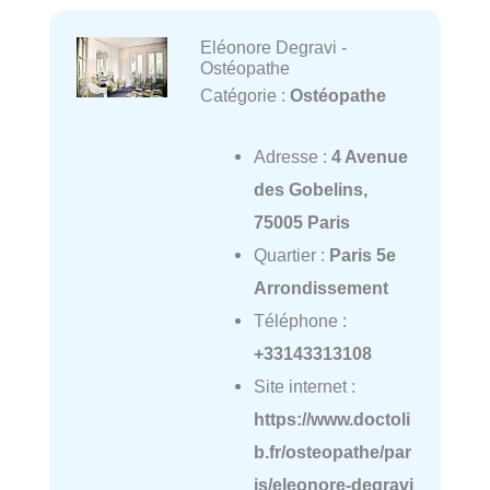
Eléonore Degravi -
Ostéopathe
Catégorie :
Ostéopathe
Adresse :
4 Avenue
des Gobelins,
75005 Paris
Quartier :
Paris 5e
Arrondissement
Téléphone :
+33143313108
Site internet :
https://www.doctoli
b.fr/osteopathe/par
is/eleonore-degravi