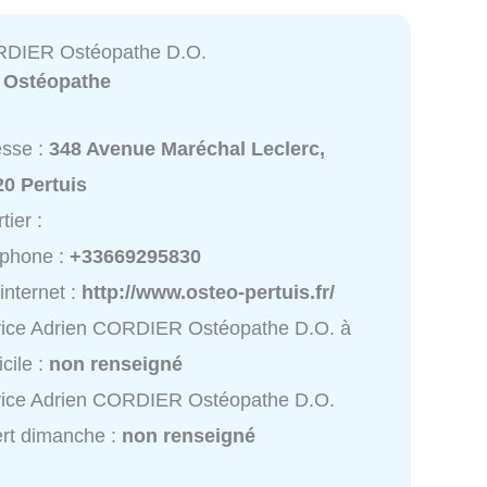
RDIER Ostéopathe D.O.
:
Ostéopathe
esse :
348 Avenue Maréchal Leclerc,
20 Pertuis
tier :
éphone :
+33669295830
 internet :
http://www.osteo-pertuis.fr/
vice Adrien CORDIER Ostéopathe D.O. à
cile :
non renseigné
vice Adrien CORDIER Ostéopathe D.O.
rt dimanche :
non renseigné