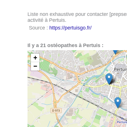
Liste non exhaustive pour contacter [prepserv
activité à Pertuis.
Source :
https://pertuisgo.fr/
Il y a 21 ostéopathes à Pertuis :
+
−