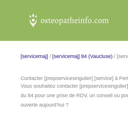
Aller
au
contenu
[servicemaj]
/
[servicemaj] 84 (Vaucluse)
/ [ser
Contacter [prepservicesingulier] [service] à Per
Vous souhaitez contacter [prepservicesingulier]
du 84 pour une prise de RDV, un conseil ou pou
ouverte aujourd’hui ?