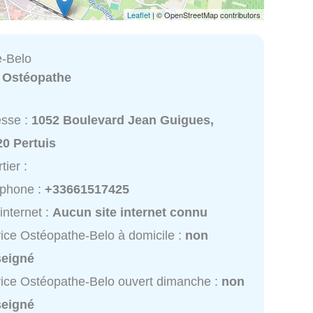
Leaflet
| © OpenStreetMap contributors
e-Belo
:
Ostéopathe
esse :
1052 Boulevard Jean Guigues,
20 Pertuis
tier :
éphone :
+33661517425
 internet :
Aucun site internet connu
ice Ostéopathe-Belo à domicile :
non
seigné
ice Ostéopathe-Belo ouvert dimanche :
non
seigné