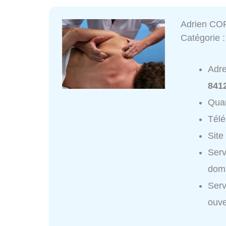
Adrien CO
Catégorie 
Adr
841
Quar
Tél
Site
Ser
domi
Ser
ouve