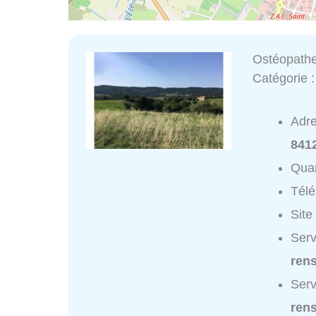
Ostéopath
Catégorie 
Adr
841
Quar
Tél
Site
Serv
ren
Serv
ren