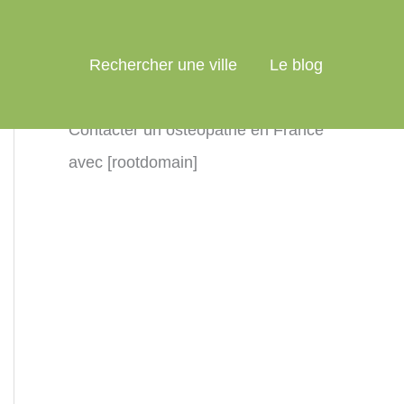
Rechercher une ville
Le blog
Contacter un ostéopathe en France
avec [rootdomain]