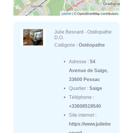
Leaflet
| © OpenStreetMap contributors
Julie Besnard - Ostéopathe
D.O.
Catégorie :
Ostéopathe
Adresse :
54
Avenue de Saige,
33600 Pessac
Quartier :
Saige
Téléphone :
+33608519540
Site internet :
https://www.juliebe
snard-