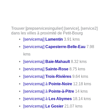
Trouver [prepservicesingulier] [service], [service2]
dans les villes à proximité de Petit-Bourg
[servicemaj]
Lamentin
3.91 kms
[servicemaj]
Capesterre-Belle-Eau
7.98
kms
[servicemaj]
Baie-Mahault
8.32 kms
[servicemaj]
Sainte-Rose
8.75 kms
[servicemaj]
Trois-Rivières
9.64 kms
[servicemaj] à
Pointe-Noire
12.18 kms
[servicemaj] à
Pointe-à-Pitre
14 kms
[servicemaj] à
Les Abymes
18.14 kms
[servicemaj]
Le Gosier
21.07 kms