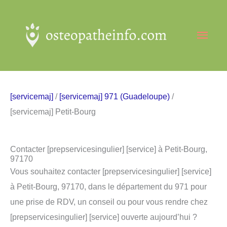
Aller
au
Men
contenu
princ
[servicemaj]
/
[servicemaj] 971 (Guadeloupe)
/
[servicemaj] Petit-Bourg
Contacter [prepservicesingulier] [service] à Petit-Bourg,
97170
Vous souhaitez contacter [prepservicesingulier] [service]
à Petit-Bourg, 97170, dans le département du 971 pour
une prise de RDV, un conseil ou pour vous rendre chez
[prepservicesingulier] [service] ouverte aujourd’hui ?