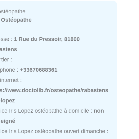
 ostéopathe
:
Ostéopathe
esse :
1 Rue du Pressoir, 81800
astens
tier :
éphone :
+33670688361
internet :
s://www.doctolib.fr/osteopathe/rabastens
s-lopez
ice Iris Lopez ostéopathe à domicile :
non
seigné
ice Iris Lopez ostéopathe ouvert dimanche :