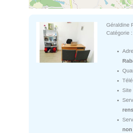
Géraldine 
Catégorie 
Adr
Rab
Quar
Tél
Site
Serv
ren
Serv
non