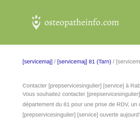
Aller
au
contenu
[servicemaj]
/
[servicemaj] 81 (Tarn)
/ [service
Contacter [prepservicesingulier] [service] à R
Vous souhaitez contacter [prepservicesingulier
département du 81 pour une prise de RDV, un 
[prepservicesingulier] [service] ouverte aujourd