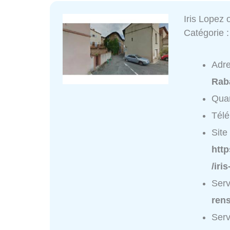
Iris Lopez
Catégorie 
Adr
Rab
Quar
Tél
Site 
http
/iri
Serv
ren
Serv