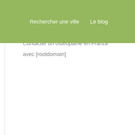
Rechercher une ville
Le blog
Contacter un ostéopathe en France
avec [rootdomain]