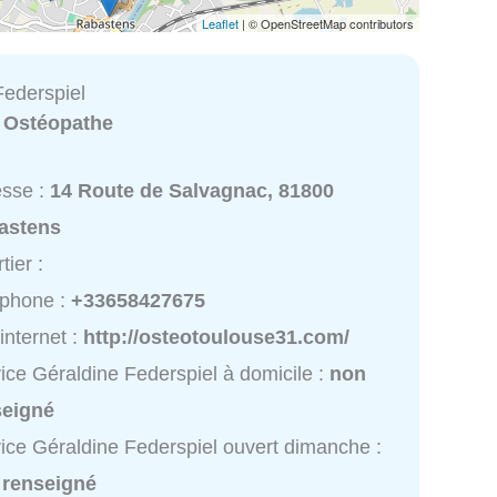
Leaflet
| © OpenStreetMap contributors
Federspiel
:
Ostéopathe
esse :
14 Route de Salvagnac, 81800
astens
tier :
éphone :
+33658427675
 internet :
http://osteotoulouse31.com/
ice Géraldine Federspiel à domicile :
non
seigné
ice Géraldine Federspiel ouvert dimanche :
 renseigné