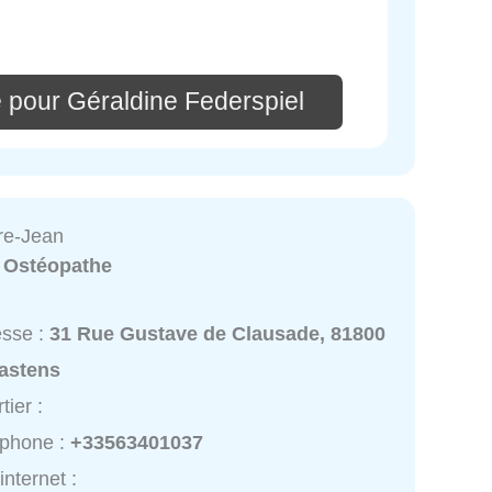
 pour Géraldine Federspiel
rre-Jean
:
Ostéopathe
esse :
31 Rue Gustave de Clausade, 81800
astens
tier :
éphone :
+33563401037
internet :