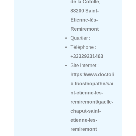
de la Cotolle,
88200 Saint-
Étienne-lès-
Remiremont
Quartier :
Téléphone :
+33329231463
Site internet :
https://www.doctoli
b.fr/osteopathe/sai
nt-etienne-les-
remiremont/gaelle-
chaput-saint-
etienne-les-
remiremont