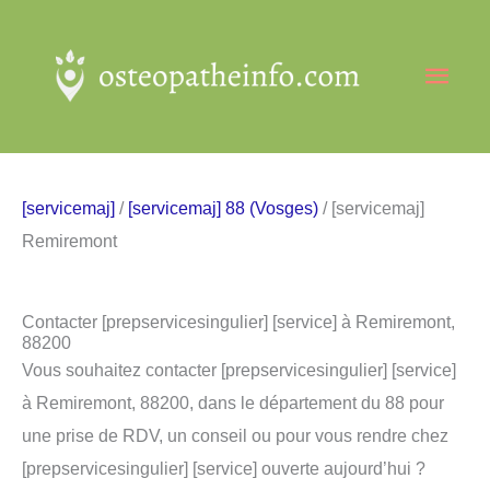
Aller
au
Men
contenu
princ
[servicemaj]
/
[servicemaj] 88 (Vosges)
/ [servicemaj]
Remiremont
Contacter [prepservicesingulier] [service] à Remiremont,
88200
Vous souhaitez contacter [prepservicesingulier] [service]
à Remiremont, 88200, dans le département du 88 pour
une prise de RDV, un conseil ou pour vous rendre chez
[prepservicesingulier] [service] ouverte aujourd’hui ?