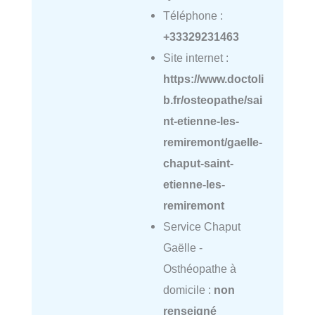
Téléphone :
+33329231463
Site internet :
https://www.doctoli
b.fr/osteopathe/sai
nt-etienne-les-
remiremont/gaelle-
chaput-saint-
etienne-les-
remiremont
Service Chaput
Gaëlle -
Osthéopathe à
domicile :
non
renseigné