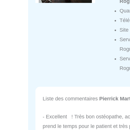
Rog
Quar
Tél
Site
Serv
Rogn
Serv
Rog
Liste des commentaires
Pierrick Ma
- Excellent ! Très bon ostéopathe, acc
prend le temps pour le patient et très