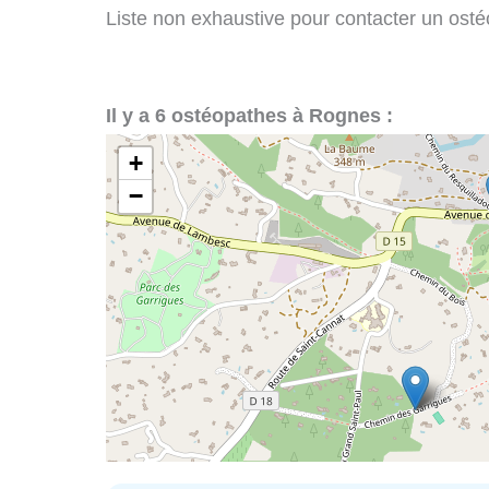
Liste non exhaustive pour contacter un ostéo
Il y a 6 ostéopathes à Rognes :
+
−