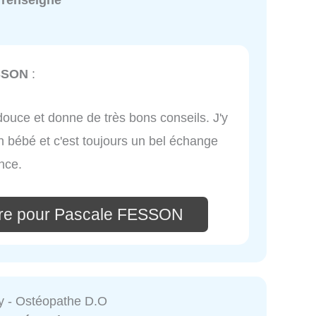
 renseigné
SSON
:
 douce et donne de très bons conseils. J'y
on bébé et c'est toujours un bel échange
nce.
ire pour Pascale FESSON
oy - Ostéopathe D.O