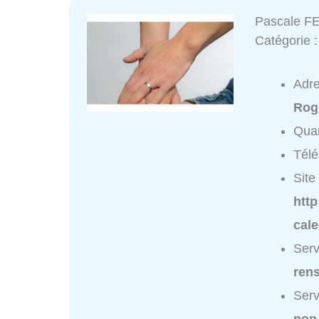
Pascale 
Catégorie 
Adr
Rog
Quar
Tél
Site 
http
cal
Serv
ren
Serv