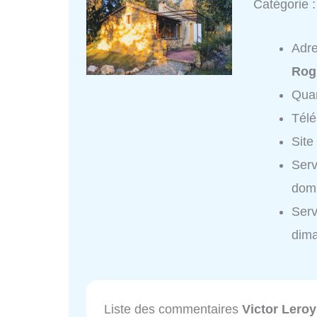
Catégorie 
Adr
Rog
Quar
Tél
Site
Serv
domi
Serv
dim
Liste des commentaires
Victor Lero