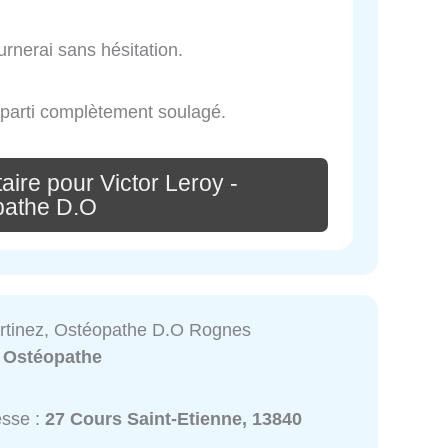
urnerai sans hésitation.
 reparti complètement soulagé.
ire pour Victor Leroy -
pathe D.O
artinez, Ostéopathe D.O Rognes
:
Ostéopathe
esse :
27 Cours Saint-Etienne, 13840