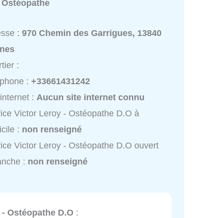
:
Ostéopathe
esse :
970 Chemin des Garrigues, 13840
nes
tier :
éphone :
+33661431242
 internet :
Aucun site internet connu
ice Victor Leroy - Ostéopathe D.O à
cile :
non renseigné
ice Victor Leroy - Ostéopathe D.O ouvert
anche :
non renseigné
y - Ostéopathe D.O
: