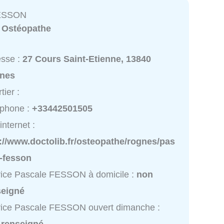
FESSON
:
Ostéopathe
esse :
27 Cours Saint-Etienne, 13840
nes
tier :
éphone :
+33442501505
internet :
://www.doctolib.fr/osteopathe/rognes/pas
e-fesson
ice Pascale FESSON à domicile :
non
seigné
ice Pascale FESSON ouvert dimanche :