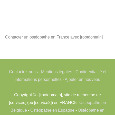
Contacter un ostéopathe en France avec [rootdomain]
Contactez-nous
-
Mentions légales
-
Confidentialité et
Informations personnelles
-
Ajouter un nouveau
Copyright © - [rootdomain], site de recherche de
[services] (ou [service2]) en FRANCE-
Ostéopathe en
Belgique
-
Ostéopathe en Espagne
-
Ostéopathe en