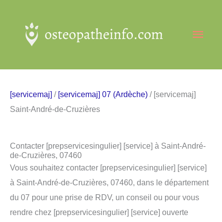
Aller
au
Men
contenu
princ
[servicemaj]
/
[servicemaj] 07 (Ardèche)
/ [servicemaj]
Saint-André-de-Cruzières
Contacter [prepservicesingulier] [service] à Saint-André-
de-Cruzières, 07460
Vous souhaitez contacter [prepservicesingulier] [service]
à Saint-André-de-Cruzières, 07460, dans le département
du 07 pour une prise de RDV, un conseil ou pour vous
rendre chez [prepservicesingulier] [service] ouverte