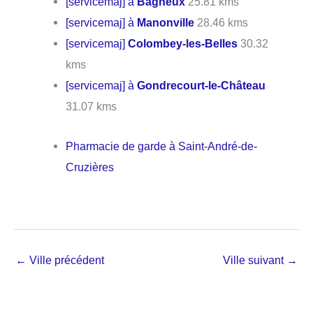
[servicemaj] à
Bagneux
25.81 kms
[servicemaj] à
Manonville
28.46 kms
[servicemaj]
Colombey-les-Belles
30.32
kms
[servicemaj] à
Gondrecourt-le-Château
31.07 kms
Pharmacie de garde à Saint-André-de-
Cruzières
←
Ville précédent
Ville suivant
→