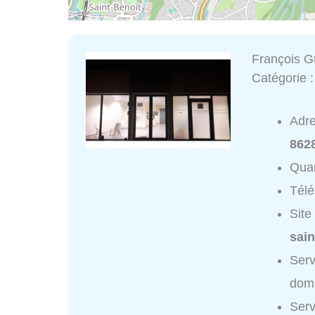
François G
Catégorie 
Adr
862
Quar
Tél
Site
sain
Serv
domi
Serv