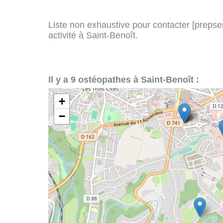
Liste non exhaustive pour contacter [prepserv
activité à Saint-Benoît.
Il y a 9 ostéopathes à Saint-Benoît :
+
−