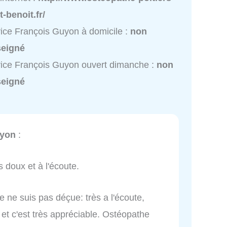
t-benoit.fr/
ice François Guyon à domicile :
non
seigné
ice François Guyon ouvert dimanche :
non
seigné
uyon
:
s doux et à l'écoute.
 ne suis pas déçue: très a l'écoute,
 et c'est très appréciable. Ostéopathe