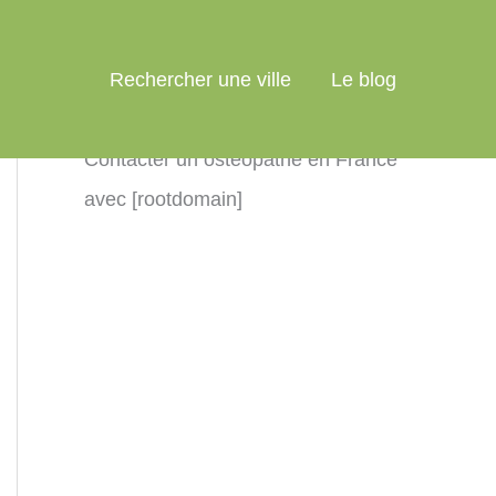
Rechercher une ville
Le blog
Contacter un ostéopathe en France
avec [rootdomain]