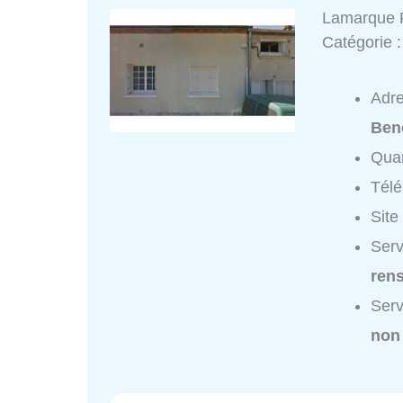
Lamarque P
Catégorie 
Adr
Ben
Quar
Tél
Site
Serv
ren
Serv
non