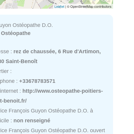
Leaflet
| © OpenStreetMap contributors
uyon Ostéopathe D.O.
:
Ostéopathe
esse :
rez de chaussée, 6 Rue d'Artimon,
80 Saint-Benoît
tier :
éphone :
+33678783571
 internet :
http://www.osteopathe-poitiers-
t-benoit.fr/
ice François Guyon Ostéopathe D.O. à
cile :
non renseigné
ice François Guyon Ostéopathe D.O. ouvert