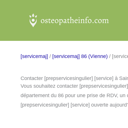
Aller
au
contenu
[servicemaj]
/
[servicemaj] 86 (Vienne)
/ [servi
Contacter [prepservicesingulier] [service] à Sa
Vous souhaitez contacter [prepservicesingulier]
département du 86 pour une prise de RDV, un 
[prepservicesingulier] [service] ouverte aujourd