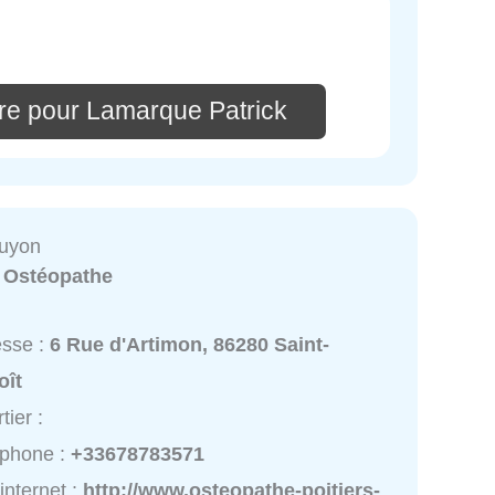
re pour Lamarque Patrick
Guyon
:
Ostéopathe
esse :
6 Rue d'Artimon, 86280 Saint-
oît
tier :
éphone :
+33678783571
 internet :
http://www.osteopathe-poitiers-