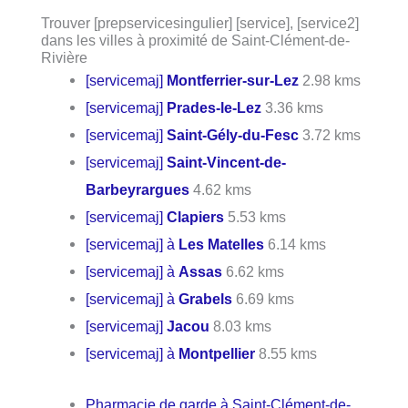
Trouver [prepservicesingulier] [service], [service2]
dans les villes à proximité de Saint-Clément-de-
Rivière
[servicemaj]
Montferrier-sur-Lez
2.98 kms
[servicemaj]
Prades-le-Lez
3.36 kms
[servicemaj]
Saint-Gély-du-Fesc
3.72 kms
[servicemaj]
Saint-Vincent-de-
Barbeyrargues
4.62 kms
[servicemaj]
Clapiers
5.53 kms
[servicemaj] à
Les Matelles
6.14 kms
[servicemaj] à
Assas
6.62 kms
[servicemaj] à
Grabels
6.69 kms
[servicemaj]
Jacou
8.03 kms
[servicemaj] à
Montpellier
8.55 kms
Pharmacie de garde à Saint-Clément-de-