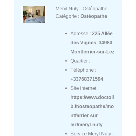
Meryl Nuty - Ostéopathe
Catégorie :
Ostéopathe
Adresse :
225 Allée
des Vignes, 34980
Montferrier-sur-Lez
Quartier :
Téléphone :
+33768371594
Site internet :
https://www.doctoli
b.fr/osteopathe/mo
ntferrier-sur-
lez/meryl-nuty
Service Meryl Nuty -