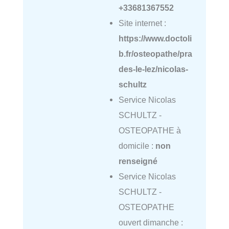
+33681367552
Site internet :
https://www.doctoli
b.fr/osteopathe/pra
des-le-lez/nicolas-
schultz
Service Nicolas
SCHULTZ -
OSTEOPATHE à
domicile :
non
renseigné
Service Nicolas
SCHULTZ -
OSTEOPATHE
ouvert dimanche :