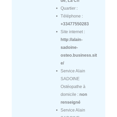
de, La Ch
Quartier :
Téléphone :
+33477550283
Site internet :
http://alain-
sadoine-
osteo.business.sit
e/
Service Alain
SADOINE
Ostéopathe à
domicile :
non
renseigné
Service Alain