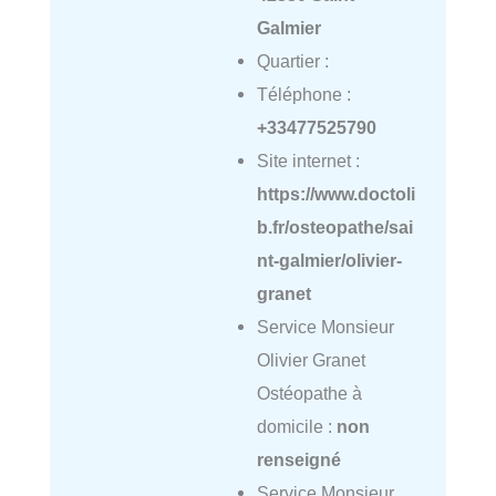
Galmier
Quartier :
Téléphone :
+33477525790
Site internet :
https://www.doctoli
b.fr/osteopathe/sai
nt-galmier/olivier-
granet
Service Monsieur
Olivier Granet
Ostéopathe à
domicile :
non
renseigné
Service Monsieur