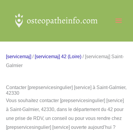
Aller
au
Men
contenu
princ
[servicemaj]
/
[servicemaj] 42 (Loire)
/ [servicemaj] Saint-
Galmier
Contacter [prepservicesingulier] [service] à Saint-Galmier,
42330
Vous souhaitez contacter [prepservicesingulier] [service]
à Saint-Galmier, 42330, dans le département du 42 pour
une prise de RDV, un conseil ou pour vous rendre chez
[prepservicesingulier] [service] ouverte aujourd’hui ?