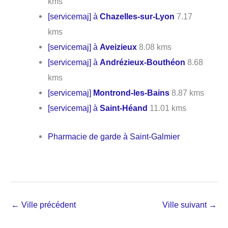
kms
[servicemaj] à
Chazelles-sur-Lyon
7.17
kms
[servicemaj] à
Aveizieux
8.08 kms
[servicemaj] à
Andrézieux-Bouthéon
8.68
kms
[servicemaj]
Montrond-les-Bains
8.87 kms
[servicemaj] à
Saint-Héand
11.01 kms
Pharmacie de garde à Saint-Galmier
←
Ville précédent
Ville suivant
→