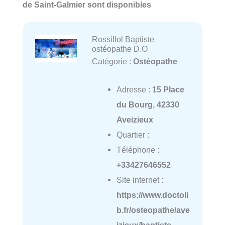
de Saint-Galmier sont disponibles
Rossillol Baptiste
ostéopathe D.O
Catégorie :
Ostéopathe
Adresse :
15 Place
du Bourg, 42330
Aveizieux
Quartier :
Téléphone :
+33427646552
Site internet :
https://www.doctoli
b.fr/osteopathe/ave
izieux/baptiste-