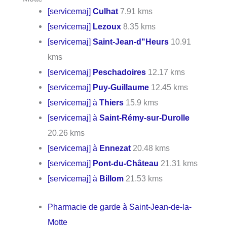
[servicemaj]
Culhat
7.91 kms
[servicemaj]
Lezoux
8.35 kms
[servicemaj]
Saint-Jean-d"Heurs
10.91
kms
[servicemaj]
Peschadoires
12.17 kms
[servicemaj]
Puy-Guillaume
12.45 kms
[servicemaj] à
Thiers
15.9 kms
[servicemaj] à
Saint-Rémy-sur-Durolle
20.26 kms
[servicemaj] à
Ennezat
20.48 kms
[servicemaj]
Pont-du-Château
21.31 kms
[servicemaj] à
Billom
21.53 kms
Pharmacie de garde à Saint-Jean-de-la-
Motte