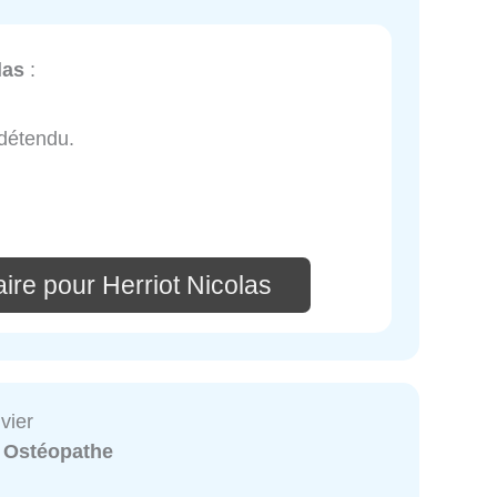
las
:
 détendu.
ire pour Herriot Nicolas
vier
:
Ostéopathe