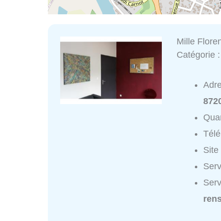
Mille Flore
Catégorie 
Adr
872
Quar
Tél
Site
Serv
Serv
ren