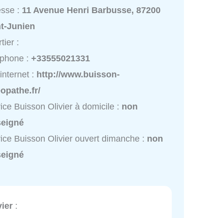
esse :
11 Avenue Henri Barbusse, 87200
nt-Junien
tier :
éphone :
+33555021331
 internet :
http://www.buisson-
opathe.fr/
ice Buisson Olivier à domicile :
non
seigné
ice Buisson Olivier ouvert dimanche :
non
seigné
ier
: