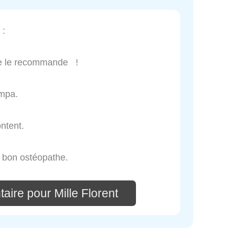
:
 Je le recommande !
ympa.
ontent.
ès bon ostéopathe.
aire pour Mille Florent