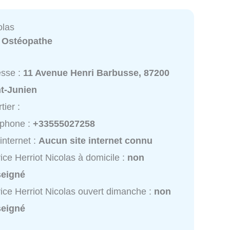
olas
:
Ostéopathe
esse :
11 Avenue Henri Barbusse, 87200
nt-Junien
tier :
éphone :
+33555027258
 internet :
Aucun site internet connu
ice Herriot Nicolas à domicile :
non
seigné
ice Herriot Nicolas ouvert dimanche :
non
seigné