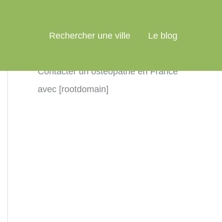
Rechercher une ville
Le blog
Contacter un ostéopathe en France
avec [rootdomain]