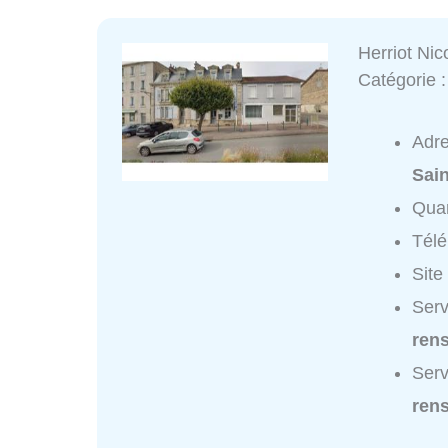
Herriot Nic
Catégorie 
Adr
Sai
Quar
Tél
Site
Serv
ren
Serv
ren