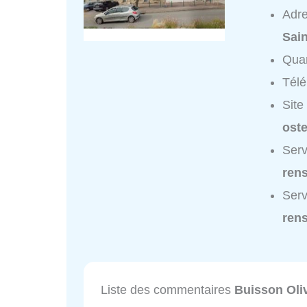
Adr
Sai
Quar
Tél
Site
oste
Serv
ren
Serv
ren
Liste des commentaires
Buisson Oliv