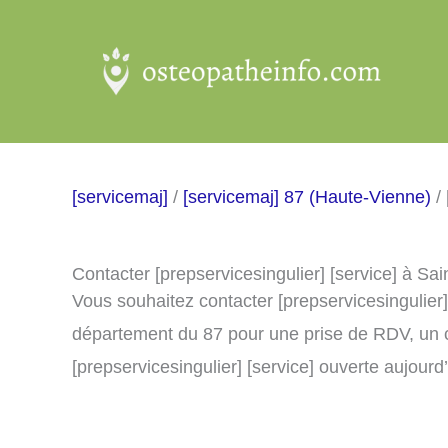
Aller
au
contenu
[servicemaj]
/
[servicemaj] 87 (Haute-Vienne)
/ 
Contacter [prepservicesingulier] [service] à Sa
Vous souhaitez contacter [prepservicesingulier]
département du 87 pour une prise de RDV, un 
[prepservicesingulier] [service] ouverte aujourd