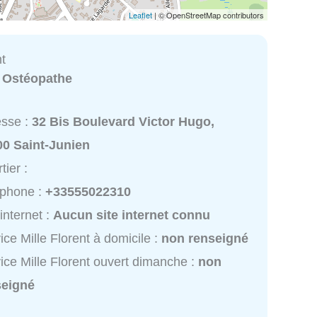
Leaflet
| © OpenStreetMap contributors
nt
:
Ostéopathe
esse :
32 Bis Boulevard Victor Hugo,
00 Saint-Junien
tier :
éphone :
+33555022310
 internet :
Aucun site internet connu
ice Mille Florent à domicile :
non renseigné
ice Mille Florent ouvert dimanche :
non
seigné