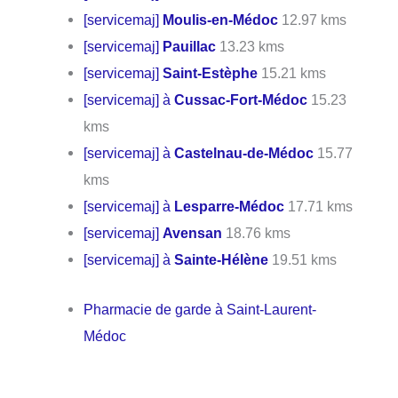
[servicemaj]
Moulis-en-Médoc
12.97 kms
[servicemaj]
Pauillac
13.23 kms
[servicemaj]
Saint-Estèphe
15.21 kms
[servicemaj] à
Cussac-Fort-Médoc
15.23
kms
[servicemaj] à
Castelnau-de-Médoc
15.77
kms
[servicemaj] à
Lesparre-Médoc
17.71 kms
[servicemaj]
Avensan
18.76 kms
[servicemaj] à
Sainte-Hélène
19.51 kms
Pharmacie de garde à Saint-Laurent-
Médoc