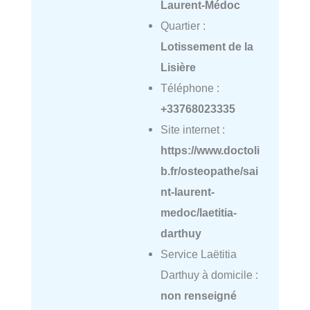
Laurent-Médoc
Quartier :
Lotissement de la
Lisière
Téléphone :
+33768023335
Site internet :
https://www.doctoli
b.fr/osteopathe/sai
nt-laurent-
medoc/laetitia-
darthuy
Service Laëtitia
Darthuy à domicile :
non renseigné