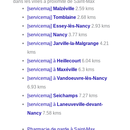
dans les villes à proximité de Saint-Max
[servicemaj]
Malzéville
2.59 kms
[servicemaj]
Tomblaine
2.68 kms
[servicemaj]
Essey-lès-Nancy
2.93 kms
[servicemaj]
Nancy
3.77 kms
[servicemaj]
Jarville-la-Malgrange
4.21
kms
[servicemaj] à
Heillecourt
6.04 kms
[servicemaj] à
Maxéville
6.3 kms
[servicemaj] à
Vandoeuvre-lès-Nancy
6.93 kms
[servicemaj]
Seichamps
7.27 kms
[servicemaj] à
Laneuveville-devant-
Nancy
7.58 kms
Pharmacie de garde à Saint-Max