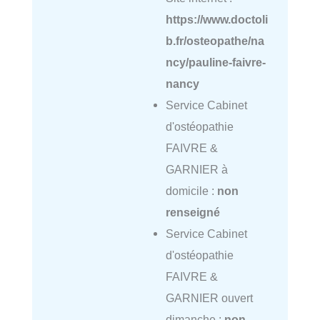
https://www.doctoli
b.fr/osteopathe/na
ncy/pauline-faivre-
nancy
Service Cabinet
d'ostéopathie
FAIVRE &
GARNIER à
domicile :
non
renseigné
Service Cabinet
d'ostéopathie
FAIVRE &
GARNIER ouvert
dimanche :
non