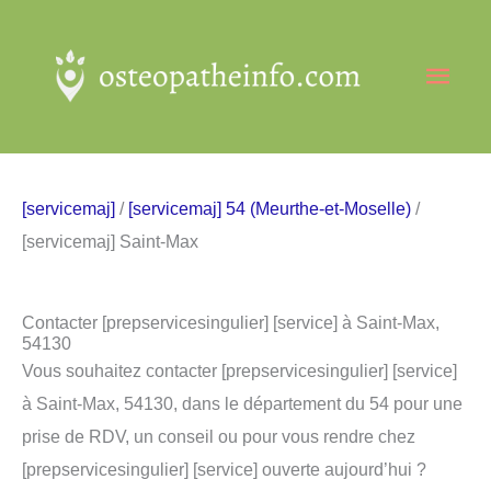
Aller
au
Men
contenu
princ
[servicemaj]
/
[servicemaj] 54 (Meurthe-et-Moselle)
/
[servicemaj] Saint-Max
Contacter [prepservicesingulier] [service] à Saint-Max,
54130
Vous souhaitez contacter [prepservicesingulier] [service]
à Saint-Max, 54130, dans le département du 54 pour une
prise de RDV, un conseil ou pour vous rendre chez
[prepservicesingulier] [service] ouverte aujourd’hui ?