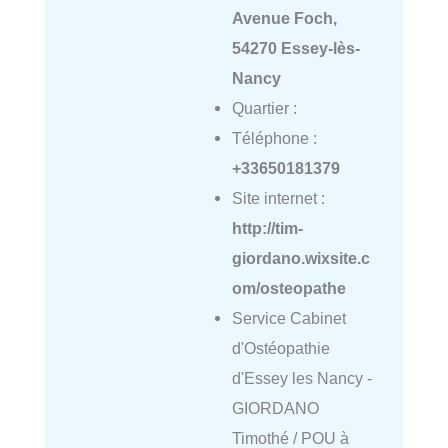
Avenue Foch,
54270 Essey-lès-
Nancy
Quartier :
Téléphone :
+33650181379
Site internet :
http://tim-
giordano.wixsite.c
om/osteopathe
Service Cabinet
d'Ostéopathie
d'Essey les Nancy -
GIORDANO
Timothé / POU à