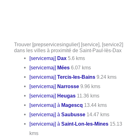
Trouver [prepservicesingulier] [service], [service2]
dans les villes à proximité de Saint-Paul-lès-Dax
[servicemaj]
Dax
5.6 kms
[servicemaj]
Mées
6.07 kms
[servicemaj]
Tercis-les-Bains
9.24 kms
[servicemaj]
Narrosse
9.96 kms
[servicemaj]
Heugas
11.36 kms
[servicemaj] à
Magescq
13.44 kms
[servicemaj] à
Saubusse
14.47 kms
[servicemaj] à
Saint-Lon-les-Mines
15.13
kms