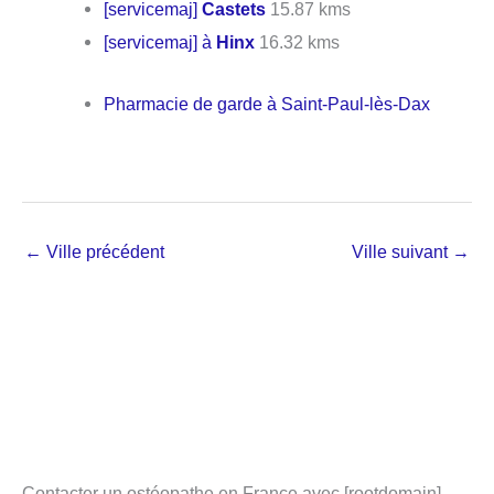
[servicemaj]
Castets
15.87 kms
[servicemaj] à
Hinx
16.32 kms
Pharmacie de garde à Saint-Paul-lès-Dax
←
Ville précédent
Ville suivant
→
Contacter un ostéopathe en France avec [rootdomain]