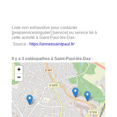
Liste non exhaustive pour contacter
[prepservicesingulier] [service] ou service lié à
cette activité à Saint-Paul-lès-Dax.
Source :
https://anneesaintpaul.fr/
Il y a 3 ostéopathes à Saint-Paul-lès-Dax :
+
−