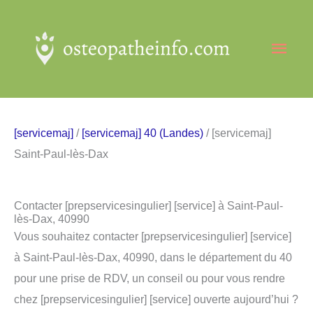
Aller
au
Men
contenu
princ
[servicemaj]
/
[servicemaj] 40 (Landes)
/ [servicemaj]
Saint-Paul-lès-Dax
Contacter [prepservicesingulier] [service] à Saint-Paul-
lès-Dax, 40990
Vous souhaitez contacter [prepservicesingulier] [service]
à Saint-Paul-lès-Dax, 40990, dans le département du 40
pour une prise de RDV, un conseil ou pour vous rendre
chez [prepservicesingulier] [service] ouverte aujourd’hui ?