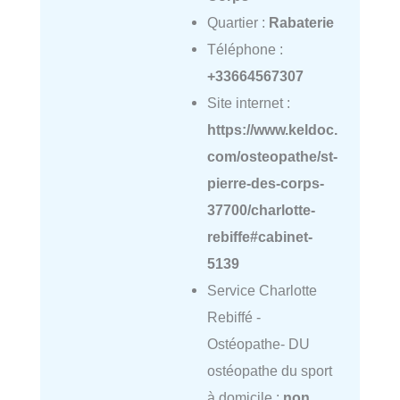
Quartier :
Rabaterie
Téléphone :
+33664567307
Site internet :
https://www.keldoc.
com/osteopathe/st-
pierre-des-corps-
37700/charlotte-
rebiffe#cabinet-
5139
Service Charlotte
Rebiffé -
Ostéopathe- DU
ostéopathe du sport
à domicile :
non