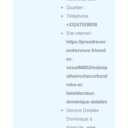
Quartier :
Téléphone :
+33247528838
Site internet :
https://prendreunr
endezvous.fr/rend
ez-
vous/68852/osteop
athe/rochecorbon/i
ndre-et-
loire/docteur-
dominique-delattre
Service Delattre
Dominique à
domicile :
non