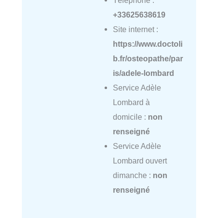
+33625638619
Site internet :
https://www.doctoli
b.fr/osteopathe/par
is/adele-lombard
Service Adèle
Lombard à
domicile :
non
renseigné
Service Adèle
Lombard ouvert
dimanche :
non
renseigné