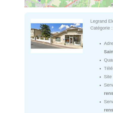
Legrand El
Catégorie 
Adr
Sai
Quar
Tél
Site
Serv
ren
Serv
ren