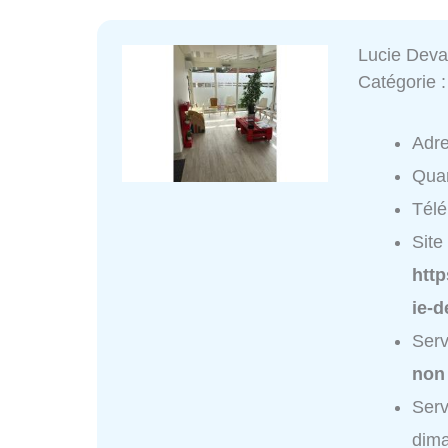
Lucie Dev
Catégorie 
Adr
Quar
Tél
Site 
http
ie-
Serv
non
Serv
dim