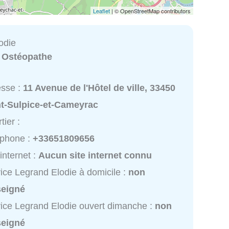
Leaflet
| © OpenStreetMap contributors
odie
:
Ostéopathe
esse :
11 Avenue de l'Hôtel de ville, 33450
nt-Sulpice-et-Cameyrac
tier :
éphone :
+33651809656
 internet :
Aucun site internet connu
ice Legrand Elodie à domicile :
non
seigné
ice Legrand Elodie ouvert dimanche :
non
seigné