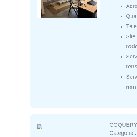
Adr
Quar
Tél
Site
rodo
Serv
ren
Serv
non
COQUERY J
Catégorie 