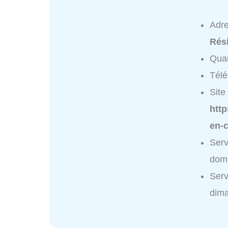
Adr
Rés
Quar
Tél
Site 
http
en-
Ser
domi
Ser
dim