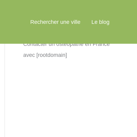
Rechercher une ville
Le blog
Contacter un ostéopathe en France
avec [rootdomain]