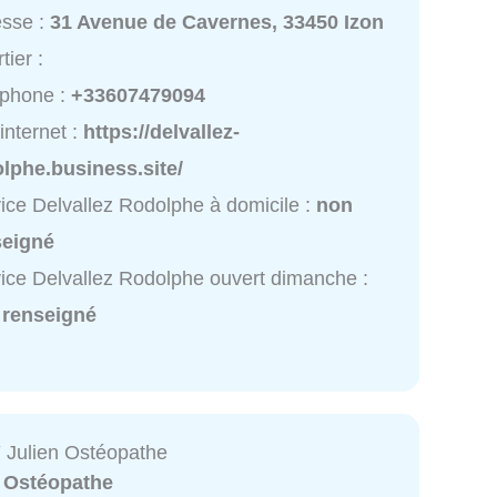
esse :
31 Avenue de Cavernes, 33450 Izon
tier :
éphone :
+33607479094
 internet :
https://delvallez-
lphe.business.site/
ice Delvallez Rodolphe à domicile :
non
seigné
ice Delvallez Rodolphe ouvert dimanche :
 renseigné
ulien Ostéopathe
:
Ostéopathe