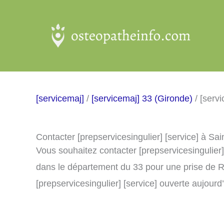
Aller
au
contenu
[servicemaj]
/
[servicemaj] 33 (Gironde)
/ [serv
Contacter [prepservicesingulier] [service] à S
Vous souhaitez contacter [prepservicesingulier
dans le département du 33 pour une prise de R
[prepservicesingulier] [service] ouverte aujourd