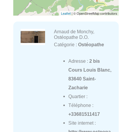
Leaflet
| © OpenStreetMap contributors
Arnaud de Monchy,
Ostéopathe D.O.
Catégorie :
Ostéopathe
Adresse :
2 bis
Cours Louis Blanc,
83640 Saint-
Zacharie
Quartier :
Téléphone :
+33681511417
Site internet :
http://www.osteopa