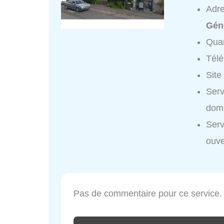
Adr
Gén
Quar
Tél
Site
Serv
domi
Serv
ouve
Pas de commentaire pour ce service.