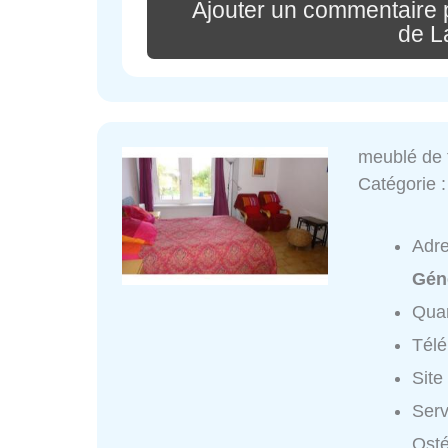
Ajouter un commentaire 
de L
meublé de 
Catégorie 
Adr
Gén
Quar
Tél
Site
Serv
Osté