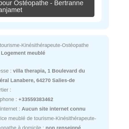
pour Ostéopathe - Bertranne
anjamet
tourisme-Kinésithérapeute-Ostéopathe
:
Logement meublé
esse :
villa therapia, 1 Boulevard du
éral Lanabere, 64270 Salies-de
tier :
éphone :
+33559383462
 internet :
Aucun site internet connu
ice meublé de tourisme-Kinésithérapeute-
opathe à domicile :
non renseigné