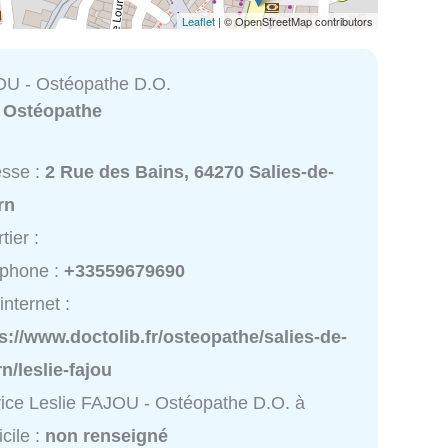
Leaflet
| © OpenStreetMap contributors
OU - Ostéopathe D.O.
:
Ostéopathe
esse :
2 Rue des Bains, 64270 Salies-de-
rn
tier :
éphone :
+33559679690
internet :
s://www.doctolib.fr/osteopathe/salies-de-
n/leslie-fajou
ice Leslie FAJOU - Ostéopathe D.O. à
cile :
non renseigné