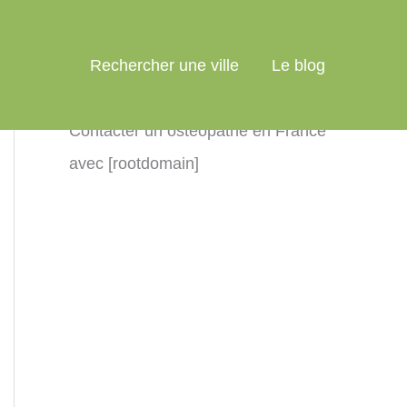
Rechercher une ville
Le blog
Contacter un ostéopathe en France
avec [rootdomain]