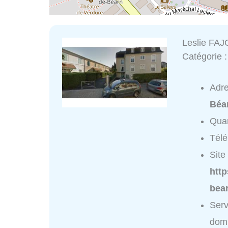
Leslie FAJ
Catégorie 
Adr
Béa
Quar
Tél
Site 
http
bear
Serv
domi