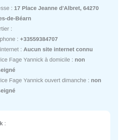
esse :
17 Place Jeanne d'Albret, 64270
ies-de-Béarn
tier :
éphone :
+33559384707
 internet :
Aucun site internet connu
ice Fage Yannick à domicile :
non
seigné
ice Fage Yannick ouvert dimanche :
non
seigné
k
: