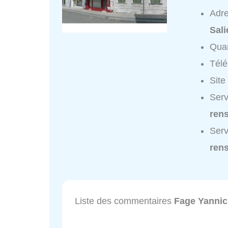
Adr
Sal
Quar
Tél
Site
Serv
ren
Serv
ren
Liste des commentaires
Fage Yannic