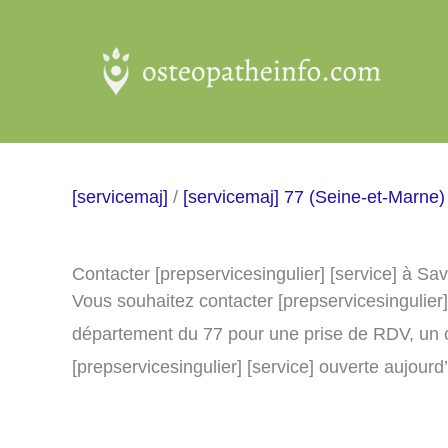
Aller
au
contenu
[servicemaj]
/
[servicemaj] 77 (Seine-et-Marne)
Contacter [prepservicesingulier] [service] à S
Vous souhaitez contacter [prepservicesingulier]
département du 77 pour une prise de RDV, un 
[prepservicesingulier] [service] ouverte aujourd