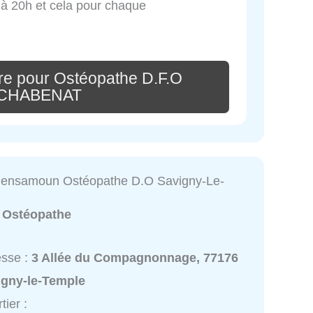
 à 20h et cela pour chaque
re pour Ostéopathe D.F.O
 CHABENAT
Bensamoun Ostéopathe D.O Savigny-Le-
:
Ostéopathe
esse :
3 Allée du Compagnonnage, 77176
igny-le-Temple
tier :