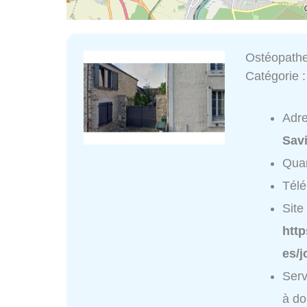
Ostéopath
Catégorie 
Adr
Sav
Quar
Tél
Site 
http
es/
Ser
à do