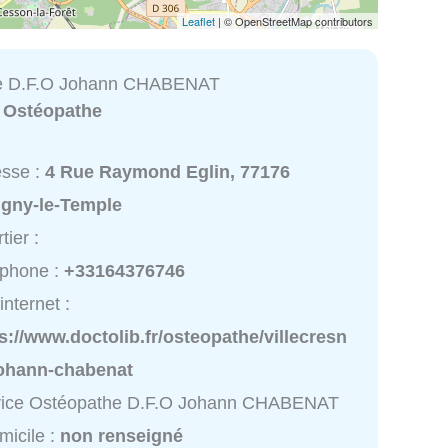
Leaflet
| © OpenStreetMap contributors
e D.F.O Johann CHABENAT
:
Ostéopathe
esse :
4 Rue Raymond Eglin, 77176
igny-le-Temple
tier :
éphone :
+33164376746
internet :
s://www.doctolib.fr/osteopathe/villecresn
johann-chabenat
vice Ostéopathe D.F.O Johann CHABENAT
micile :
non renseigné