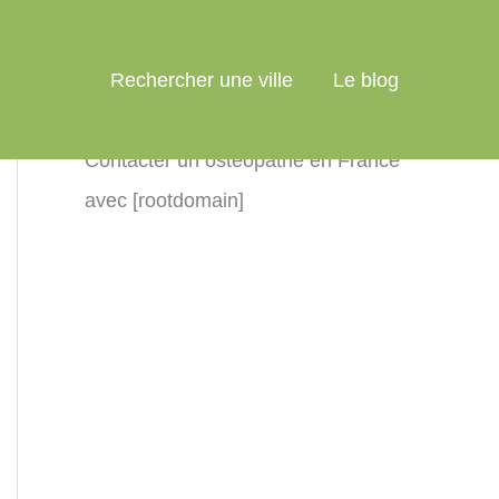
Rechercher une ville
Le blog
Contacter un ostéopathe en France
avec [rootdomain]