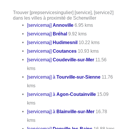
Trouver [prepservicesingulier] [service], [service2]
dans les villes à proximité de Scherwiller
[servicemaj]
Annoville
6.95 kms
[servicemaj]
Bréhal
9.92 kms
[servicemaj]
Hudimesnil
10.22 kms
[servicemaj]
Coutances
10.93 kms
[servicemaj]
Coudeville-sur-Mer
11.56
kms
[servicemaj] à
Tourville-sur-Sienne
11.76
kms
[servicemaj] à
Agon-Coutainville
15.09
kms
[servicemaj] à
Blainville-sur-Mer
16.78
kms
[servicemaj]
Donville-les-Bains
16.88 kms