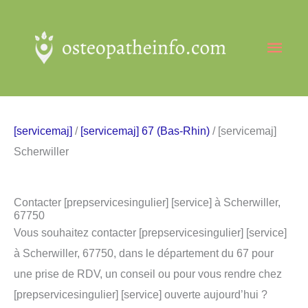
Aller
au
Men
contenu
princ
[servicemaj]
/
[servicemaj] 67 (Bas-Rhin)
/ [servicemaj]
Scherwiller
Contacter [prepservicesingulier] [service] à Scherwiller,
67750
Vous souhaitez contacter [prepservicesingulier] [service]
à Scherwiller, 67750, dans le département du 67 pour
une prise de RDV, un conseil ou pour vous rendre chez
[prepservicesingulier] [service] ouverte aujourd’hui ?