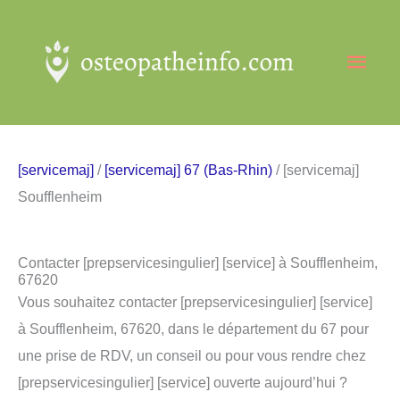
Aller
au
Men
contenu
princ
[servicemaj]
/
[servicemaj] 67 (Bas-Rhin)
/ [servicemaj]
Soufflenheim
Contacter [prepservicesingulier] [service] à Soufflenheim,
67620
Vous souhaitez contacter [prepservicesingulier] [service]
à Soufflenheim, 67620, dans le département du 67 pour
une prise de RDV, un conseil ou pour vous rendre chez
[prepservicesingulier] [service] ouverte aujourd’hui ?