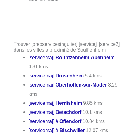
Trouver [prepservicesingulier] [service], [service2]
dans les villes à proximité de Soufflenheim
[servicemaj]
Rountzenheim-Auenheim
4.81 kms
[servicemaj]
Drusenheim
5.4 kms
[servicemaj]
Oberhoffen-sur-Moder
8.29
kms
[servicemaj]
Herrlisheim
9.85 kms
[servicemaj]
Betschdorf
10.1 kms
[servicemaj] à
Offendorf
10.84 kms
[servicemaj] à
Bischwiller
12.07 kms