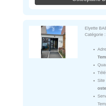
Elyette BA
Catégorie 
Adr
Tem
Quar
Tél
Site
oste
Serv
Temp