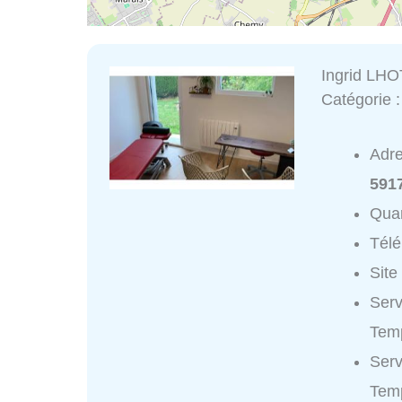
Ingrid LHO
Catégorie 
Adr
591
Quar
Tél
Site
Serv
Temp
Serv
Tem