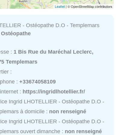
Leaflet
| © OpenStreetMap contributors
TELLIER - Ostéopathe D.O - Templemars
:
Ostéopathe
esse :
1 Bis Rue du Maréchal Leclerc,
75 Templemars
tier :
éphone :
+33674058109
 internet :
https://ingridlhotellier.fr/
ice Ingrid LHOTELLIER - Ostéopathe D.O -
lemars à domicile :
non renseigné
ice Ingrid LHOTELLIER - Ostéopathe D.O -
plemars ouvert dimanche :
non renseigné