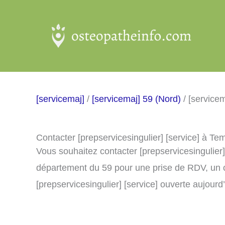
Aller
au
contenu
[servicemaj]
/
[servicemaj] 59 (Nord)
/ [service
Contacter [prepservicesingulier] [service] à T
Vous souhaitez contacter [prepservicesingulier
département du 59 pour une prise de RDV, un 
[prepservicesingulier] [service] ouverte aujourd