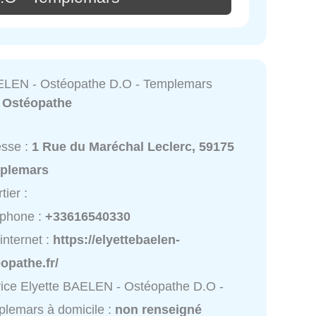
ELEN - Ostéopathe D.O - Templemars
:
Ostéopathe
esse :
1 Rue du Maréchal Leclerc, 59175
plemars
tier :
éphone :
+33616540330
 internet :
https://elyettebaelen-
opathe.fr/
ice Elyette BAELEN - Ostéopathe D.O -
lemars à domicile :
non renseigné