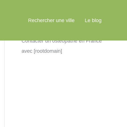
Rechercher une ville
Le blog
Contacter un ostéopathe en France
avec [rootdomain]