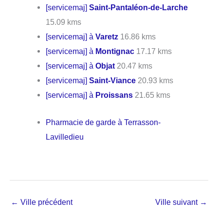
[servicemaj]
Saint-Pantaléon-de-Larche
15.09 kms
[servicemaj] à
Varetz
16.86 kms
[servicemaj] à
Montignac
17.17 kms
[servicemaj] à
Objat
20.47 kms
[servicemaj]
Saint-Viance
20.93 kms
[servicemaj] à
Proissans
21.65 kms
Pharmacie de garde à Terrasson-
Lavilledieu
←
Ville précédent
Ville suivant
→