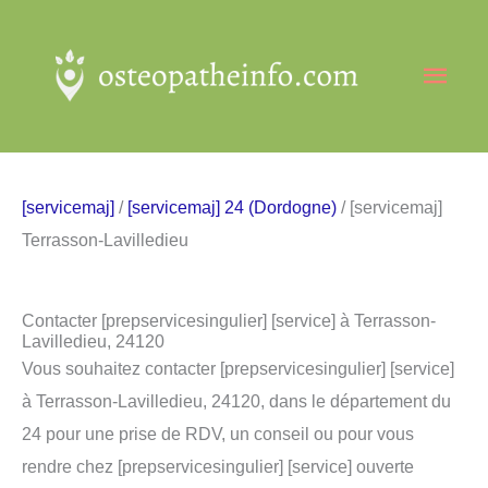
Aller
au
Men
contenu
princ
[servicemaj]
/
[servicemaj] 24 (Dordogne)
/ [servicemaj]
Terrasson-Lavilledieu
Contacter [prepservicesingulier] [service] à Terrasson-
Lavilledieu, 24120
Vous souhaitez contacter [prepservicesingulier] [service]
à Terrasson-Lavilledieu, 24120, dans le département du
24 pour une prise de RDV, un conseil ou pour vous
rendre chez [prepservicesingulier] [service] ouverte