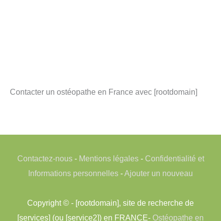
Contacter un ostéopathe en France avec [rootdomain]
Contactez-nous
-
Mentions légales
-
Confidentialité et
Informations personnelles
-
Ajouter un nouveau
Copyright © - [rootdomain], site de recherche de
[services] (ou [service2]) en FRANCE-
Ostéopathe en