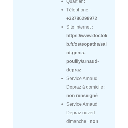
Quartier :
Téléphone :
+33786298972
Site internet :
https://www.doctoli
b.fr/osteopathe/sai
nt-genis-
pouilly/arnaud-
depraz
Service Arnaud
Depraz à domicile :
non renseigné
Service Arnaud
Depraz ouvert
dimanche :
non