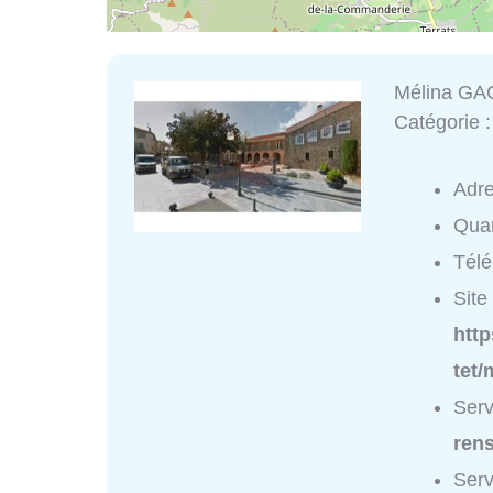
Mélina G
Catégorie 
Adr
Quar
Tél
Site 
http
tet
Ser
ren
Ser