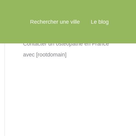
Rechercher une ville
Le blog
Contacter un ostéopathe en France
avec [rootdomain]