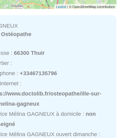
Leaflet
| © OpenStreetMap contributors
AGNEUX
:
Ostéopathe
esse :
66300 Thuir
tier :
éphone :
+33467135796
internet :
s://www.doctolib.fr/osteopathe/ille-sur-
/melina-gagneux
vice Mélina GAGNEUX à domicile :
non
seigné
vice Mélina GAGNEUX ouvert dimanche :