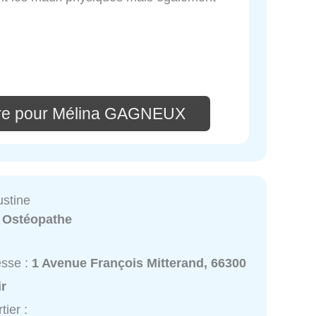
ire pour Mélina GAGNEUX
stine
:
Ostéopathe
esse :
1 Avenue François Mitterand, 66300
ir
tier :