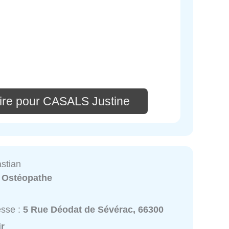
ire pour CASALS Justine
stian
:
Ostéopathe
esse :
5 Rue Déodat de Sévérac, 66300
ir