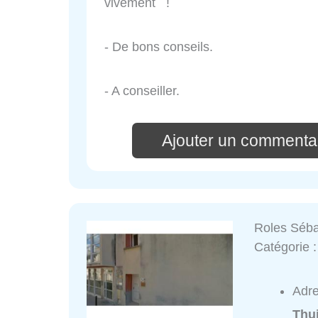
vivement !
- De bons conseils.
- A conseiller.
Ajouter un commenta
Roles Séba
Catégorie 
Adr
Thu