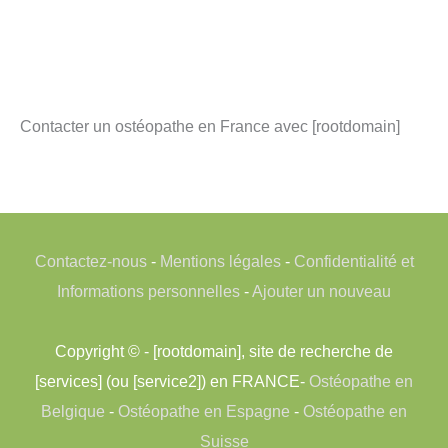
Contacter un ostéopathe en France avec [rootdomain]
Contactez-nous
-
Mentions légales
-
Confidentialité et
Informations personnelles
-
Ajouter un nouveau
Copyright © - [rootdomain], site de recherche de
[services] (ou [service2]) en FRANCE-
Ostéopathe en
Belgique
-
Ostéopathe en Espagne
-
Ostéopathe en
Suisse