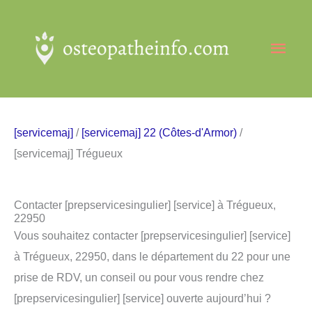
Aller
au
Men
contenu
princ
[servicemaj]
/
[servicemaj] 22 (Côtes-d'Armor)
/
[servicemaj] Trégueux
Contacter [prepservicesingulier] [service] à Trégueux,
22950
Vous souhaitez contacter [prepservicesingulier] [service]
à Trégueux, 22950, dans le département du 22 pour une
prise de RDV, un conseil ou pour vous rendre chez
[prepservicesingulier] [service] ouverte aujourd’hui ?