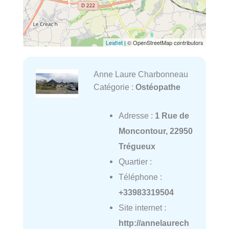
Leaflet
| © OpenStreetMap contributors
Anne Laure Charbonneau
Catégorie :
Ostéopathe
Adresse :
1 Rue de
Moncontour, 22950
Trégueux
Quartier :
Téléphone :
+33983319504
Site internet :
http://annelaurech