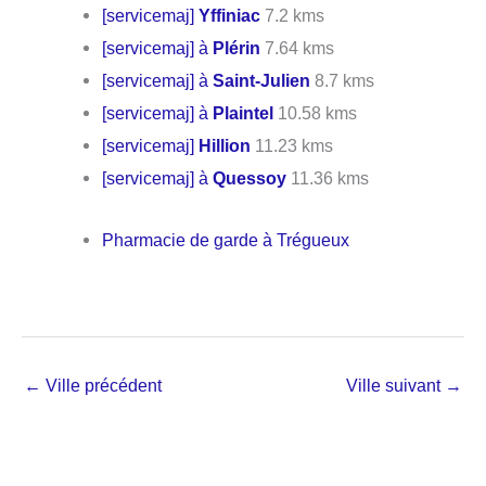
[servicemaj]
Yffiniac
7.2 kms
[servicemaj] à
Plérin
7.64 kms
[servicemaj] à
Saint-Julien
8.7 kms
[servicemaj] à
Plaintel
10.58 kms
[servicemaj]
Hillion
11.23 kms
[servicemaj] à
Quessoy
11.36 kms
Pharmacie de garde à Trégueux
←
Ville précédent
Ville suivant
→