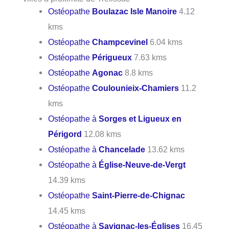
Ostéopathe
Boulazac Isle Manoire
4.12
kms
Ostéopathe
Champcevinel
6.04 kms
Ostéopathe
Périgueux
7.63 kms
Ostéopathe
Agonac
8.8 kms
Ostéopathe
Coulounieix-Chamiers
11.2
kms
Ostéopathe à
Sorges et Ligueux en
Périgord
12.08 kms
Ostéopathe à
Chancelade
13.62 kms
Ostéopathe à
Église-Neuve-de-Vergt
14.39 kms
Ostéopathe
Saint-Pierre-de-Chignac
14.45 kms
Ostéopathe à
Savignac-les-Églises
16.45