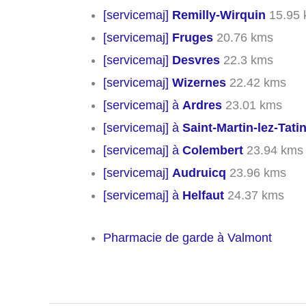
[servicemaj]
Remilly-Wirquin
15.95 
[servicemaj]
Fruges
20.76 kms
[servicemaj]
Desvres
22.3 kms
[servicemaj]
Wizernes
22.42 kms
[servicemaj] à
Ardres
23.01 kms
[servicemaj] à
Saint-Martin-lez-Tat
[servicemaj] à
Colembert
23.94 kms
[servicemaj]
Audruicq
23.96 kms
[servicemaj] à
Helfaut
24.37 kms
Pharmacie de garde à Valmont