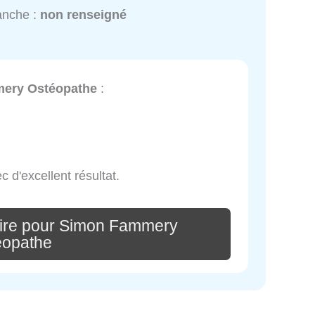
anche :
non renseigné
ery Ostéopathe
:
 d'excellent résultat.
ire pour Simon Fammery
éopathe