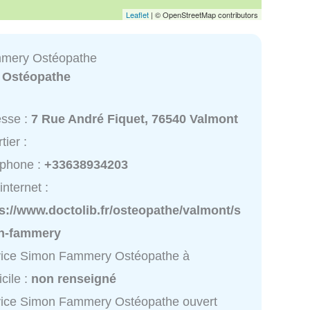
Leaflet
| © OpenStreetMap contributors
mery Ostéopathe
:
Ostéopathe
esse :
7 Rue André Fiquet, 76540 Valmont
tier :
éphone :
+33638934203
internet :
s://www.doctolib.fr/osteopathe/valmont/s
n-fammery
vice Simon Fammery Ostéopathe à
cile :
non renseigné
vice Simon Fammery Ostéopathe ouvert