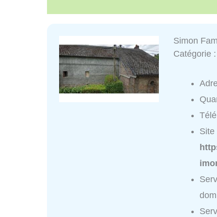
Simon Fam
Catégorie 
Adr
Quar
Tél
Site 
http
imo
Ser
domi
Ser