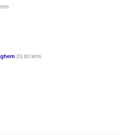
kms
inghem
23.83 kms