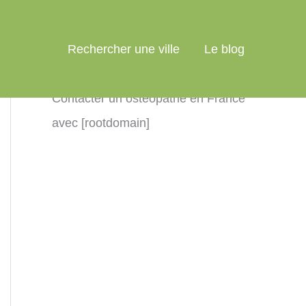
Rechercher une ville
Le blog
Contacter un ostéopathe en France
avec [rootdomain]