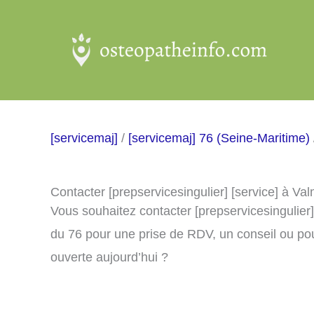
Aller
au
contenu
[servicemaj]
/
[servicemaj] 76 (Seine-Maritime)
Contacter [prepservicesingulier] [service] à Va
Vous souhaitez contacter [prepservicesingulier
du 76 pour une prise de RDV, un conseil ou pou
ouverte aujourd’hui ?