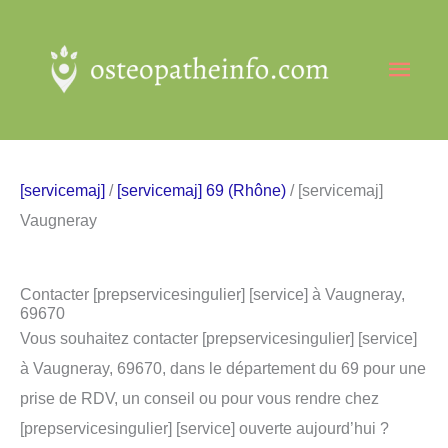
Aller
au
Men
contenu
princ
[servicemaj]
/
[servicemaj] 69 (Rhône)
/ [servicemaj]
Vaugneray
Contacter [prepservicesingulier] [service] à Vaugneray,
69670
Vous souhaitez contacter [prepservicesingulier] [service]
à Vaugneray, 69670, dans le département du 69 pour une
prise de RDV, un conseil ou pour vous rendre chez
[prepservicesingulier] [service] ouverte aujourd’hui ?