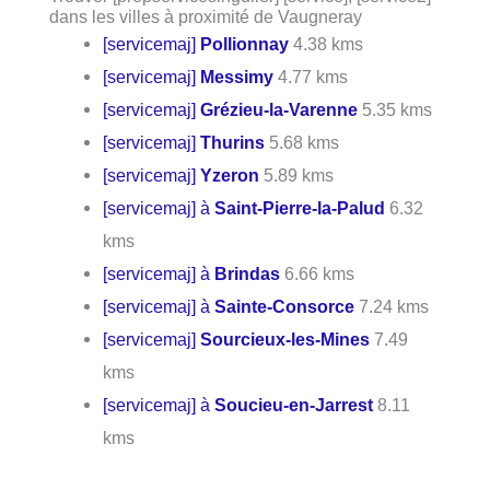
dans les villes à proximité de Vaugneray
[servicemaj]
Pollionnay
4.38 kms
[servicemaj]
Messimy
4.77 kms
[servicemaj]
Grézieu-la-Varenne
5.35 kms
[servicemaj]
Thurins
5.68 kms
[servicemaj]
Yzeron
5.89 kms
[servicemaj] à
Saint-Pierre-la-Palud
6.32
kms
[servicemaj] à
Brindas
6.66 kms
[servicemaj] à
Sainte-Consorce
7.24 kms
[servicemaj]
Sourcieux-les-Mines
7.49
kms
[servicemaj] à
Soucieu-en-Jarrest
8.11
kms