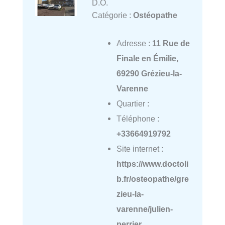
D.O.
Catégorie :
Ostéopathe
Adresse :
11 Rue de
Finale en Émilie,
69290 Grézieu-la-
Varenne
Quartier :
Téléphone :
+33664919792
Site internet :
https://www.doctoli
b.fr/osteopathe/gre
zieu-la-
varenne/julien-
perrier